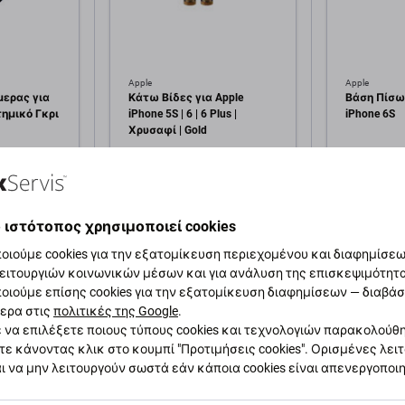
Apple
Apple
ερας για
Κάτω Βίδες για Apple
Βάση Πίσω
τημικό Γκρι
iPhone 5S | 6 | 6 Plus |
iPhone 6S
Χρυσαφί | Gold
0,99 €
1,00 €
εμ
ΣΕ ΑΠΌΘΕΜΑ 1 τεμ
ΣΕ ΑΠΌΘΕΜ
 ιστότοπος χρησιμοποιεί cookies
κη στο
Προσθήκη στο
Πρ
οιούμε cookies για την εξατομίκευση περιεχομένου και διαφημίσεων
άθι
καλάθι
ειτουργιών κοινωνικών μέσων και για ανάλυση της επισκεψιμότητ
οιούμε επίσης cookies για την εξατομίκευση διαφημίσεων — διαβά
ερα στις
πολιτικές της Google
.
 να επιλέξετε ποιους τύπους cookies και τεχνολογιών παρακολούθ
τε κάνοντας κλικ στο κουμπί "Προτιμήσεις cookies". Ορισμένες λει
ι να μην λειτουργούν σωστά εάν κάποια cookies είναι απενεργοποι
αφή και προδιαγραφές
Ποιότητα
Αποστολές και επιστ