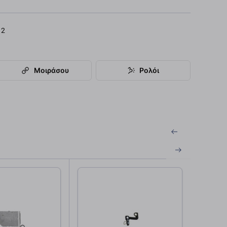
12
Μοιράσου
Ρολόι