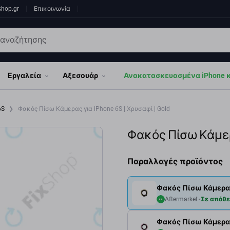
shop.gr
Επικοινωνία
Εργαλεία
Αξεσουάρ
Ανακατασκευασμένα iPhone κα
6S
Φακός Πίσω Κάμερας για iPhone 6S | Χρυσαφί | Gold
Φακός Πίσω Κάμερα
Παραλλαγές προϊόντος
Φακός Πίσω Κάμερας 
Aftermarket
Σε απόθ
Φακός Πίσω Κάμερας 