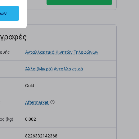
λων
αγραφές
κευής
Ανταλλακτικά Κινητών Τηλεφώνων
Άλλα (Μικρά) Ανταλλακτικά
Gold
α
Aftermarket
ς (kg)
0,002
8226332142368