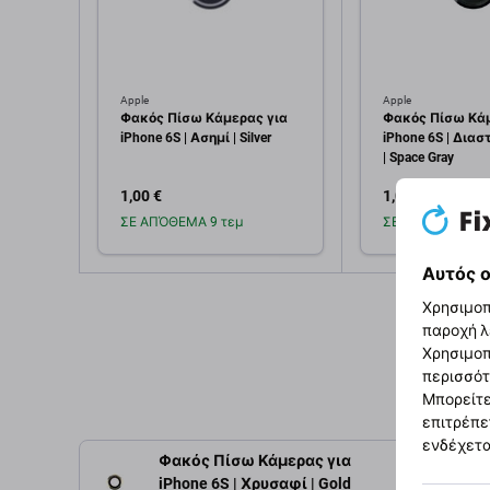
Apple
Apple
Φακός Πίσω Κάμερας για
Φακός Πίσω Κάμ
iPhone 6S | Ασημί | Silver
iPhone 6S | Διασ
| Space Gray
1,00 €
1,00 €
ΣΕ ΑΠΌΘΕΜΑ 9 τεμ
ΣΕ ΑΠΌΘΕΜΑ 2 τ
Αυτός ο
Προσθήκη στο
Προσθή
Χρησιμοπ
καλάθι
καλ
παροχή λ
Χρησιμοπ
περισσότ
Μπορείτε
επιτρέπε
ενδέχετα
Φακός Πίσω Κάμερας για
Περιγρ
iPhone 6S | Χρυσαφί | Gold