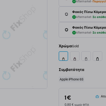
Aftermarket
Παραγγε
Φακός Πίσω Κάμερας γ
Aftermarket
Σε απόθ
Φακός Πίσω Κάμερας 
Aftermarket
Σε απόθ
Χρώμα
Gold
Συμβατότητα
Apple iPhone 6S
1 €
Απο
0,80 €
χωρίς ΦΠΑ