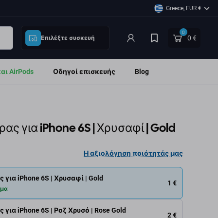
Greece, EUR €
0
0 €
Επιλέξτε συσκευή
ι AirPods
Οδηγοί επισκευής
Blog
ς για iPhone 6S | Χρυσαφί | Gold
Η αξιολόγηση ποιότητάς μας
για iPhone 6S | Χρυσαφί | Gold
1 €
εμα
για iPhone 6S | Ροζ Χρυσό | Rose Gold
2 €