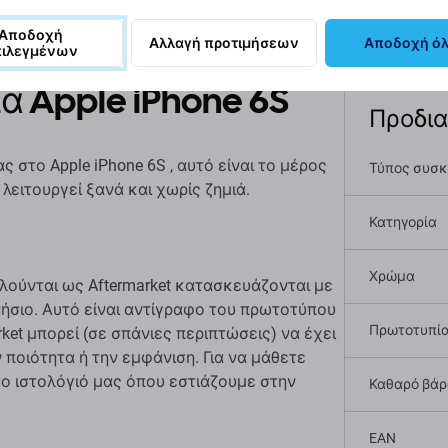
Αποδοχή
Αλλαγή προτιμήσεων
Αποδοχή ό
πιλεγμένων
α Apple iPhone 6S
Προδι
 στο Apple iPhone 6S , αυτό είναι το μέρος
Τύπος συσ
λειτουργεί ξανά και χωρίς ζημιά.
Κατηγορία
Χρώμα
λούνται ως Aftermarket κατασκευάζονται με
γνήσιο. Αυτό είναι αντίγραφο του πρωτοτύπου
Πρωτοτυπί
ket μπορεί (σε σπάνιες περιπτώσεις) να έχει
 ποιότητα ή την εμφάνιση. Για να μάθετε
το ιστολόγιό μας όπου εστιάζουμε στην
Καθαρό βάρο
EAN