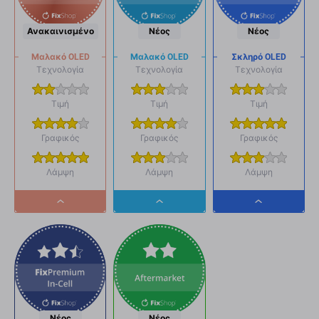
Ανακαινισμένο
Νέος
Νέος
Μαλακό OLED
Μαλακό OLED
Σκληρό OLED
Τεχνολογία
Τεχνολογία
Τεχνολογία
Τιμή
Τιμή
Τιμή
Γραφικός
Γραφικός
Γραφικός
Λάμψη
Λάμψη
Λάμψη
Dropdown
Dropdown
Dropdown
button
button
button
Νέος
Νέος