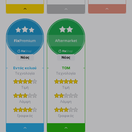
Dropdown
Dropdown
Dropdown
button
button
button
Νέος
Νέος
Εντός κελιού
ΤΟΜ
Τεχνολογία
Τεχνολογία
Τιμή
Τιμή
Λάμψη
Λάμψη
Γραφικός
Γραφικός
Dropdown
Dropdown