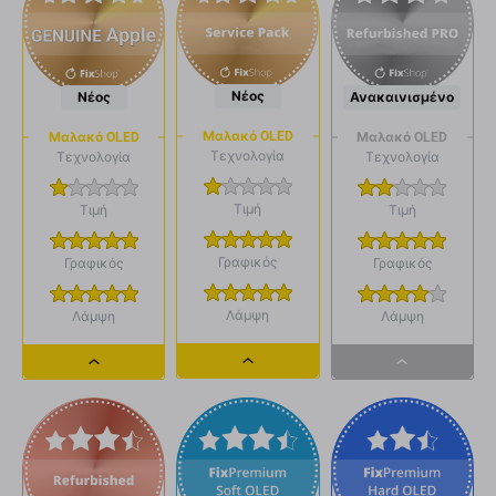
Νέος
Νέος
Ανακαινισμένο
Μαλακό OLED
Μαλακό OLED
Μαλακό OLED
Τεχνολογία
Τεχνολογία
Τεχνολογία
Τιμή
Τιμή
Τιμή
Γραφικός
Γραφικός
Γραφικός
Λάμψη
Λάμψη
Λάμψη
Dropdown
Dropdown
Dropdown
button
button
button