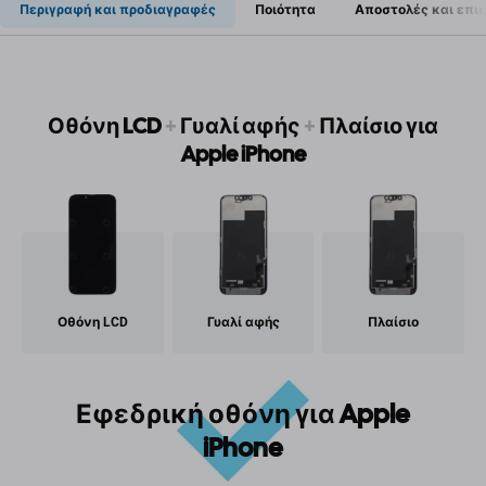
Περιγραφή και προδιαγραφές
Ποιότητα
Αποστολές και επι
Οθόνη LCD
+
Γυαλί αφής
+
Πλαίσιο για
Apple iPhone
Οθόνη LCD
Γυαλί αφής
Πλαίσιο
Εφεδρική οθόνη για Apple
iPhone