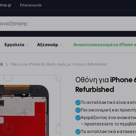
shop.gr
Επικοινωνία
Εργαλεία
Αξεσουάρ
Ανακατασκευασμένα iPhone κα
6S
Οθόνη για iPhone 6S, Black, Αφής με πλαίσιο, Refurbished
Οθόνη για iPhone 6
Refurbished
Το ανταλλακτικό είναι κα
Πιο οικονομική και προσιτή
Αγοράζοντας ένα ανακατασ
– προστατεύετε το περιβά
Τα ανταλλακτικά κατασκε