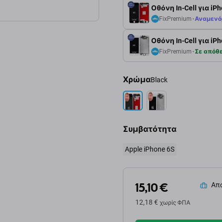
Οθόνη In-Cell για iP
FixPremium
Αναμενό
Οθόνη In-Cell για iP
FixPremium
Σε απόθ
Χρώμα
Black
Συμβατότητα
Apple iPhone 6S
15,10 €
Απο
12,18 €
χωρίς ΦΠΑ