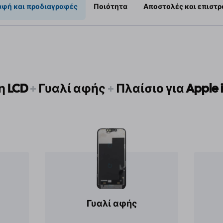
αφή και προδιαγραφές
Ποιότητα
Αποστολές και επιστ
η LCD
+
Γυαλί αφής
+
Πλαίσιο για Apple 
Γυαλί αφής