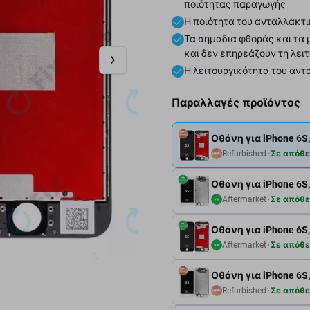
ποιότητας παραγωγής
Η ποιότητα του ανταλλακτι
Τα σημάδια φθοράς και τα 
και δεν επηρεάζουν τη λει
Η λειτουργικότητα του αντ
Παραλλαγές προϊόντος
Οθόνη για iPhone 6S,
Refurbished
Σε απόθ
Οθόνη για iPhone 6S,
Aftermarket
Σε απόθ
Οθόνη για iPhone 6S,
Aftermarket
Σε απόθ
Οθόνη για iPhone 6S,
Refurbished
Σε απόθ