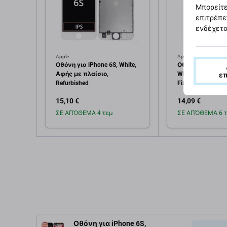
Μπορείτε
επιτρέπε
ενδέχετα
Apple
Apple
Οθόνη για iPhone 6S, White,
Οθόνη In-Cell για
Αφής με πλαίσιο,
White, Αφής με 
ε
Refurbished
FixPremium
15,10 €
14,09 €
ΣΕ ΑΠΌΘΕΜΑ 4 τεμ
ΣΕ ΑΠΌΘΕΜΑ 6 τ
Προσθήκη στο
Προσθή
καλάθι
καλ
Οθόνη για iPhone 6S,