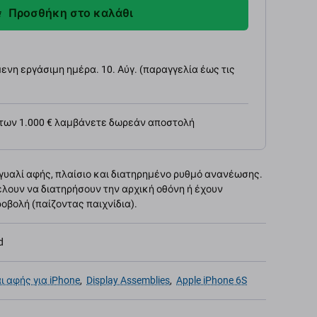
Προσθήκη στο καλάθι
νη εργάσιμη ημέρα. 10. Αύγ. (παραγγελία έως τις
 των 1.000 € λαμβάνετε δωρεάν αποστολή
γυαλί αφής, πλαίσιο και διατηρημένο ρυθμό ανανέωσης.
έλουν να διατηρήσουν την αρχική οθόνη ή έχουν
οβολή (παίζοντας παιχνίδια).
d
ι αφής για iPhone
,
Display Assemblies
,
Apple iPhone 6S