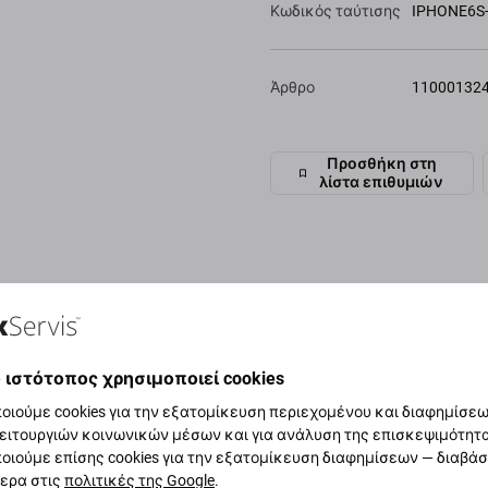
Κωδικός ταύτισης
IPHONE6S
Άρθρο
11000132
Προσθήκη στη
λίστα επιθυμιών
 επίσης
 ιστότοπος χρησιμοποιεί cookies
οιούμε cookies για την εξατομίκευση περιεχομένου και διαφημίσεων
ειτουργιών κοινωνικών μέσων και για ανάλυση της επισκεψιμότητ
οιούμε επίσης cookies για την εξατομίκευση διαφημίσεων — διαβά
ερα στις
πολιτικές της Google
.