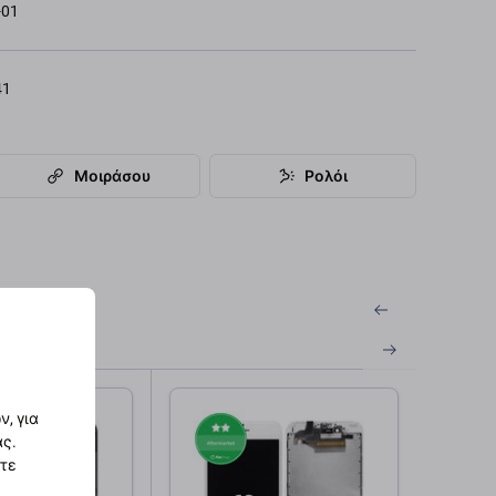
-01
41
Μοιράσου
Ρολόι
, για
ας.
στε