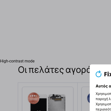
High-contrast mode
Οι πελάτες αγοράζουν
Αυτός ο
Χρησιμοπ
παροχή λ
Χρησιμοπ
περισσότ