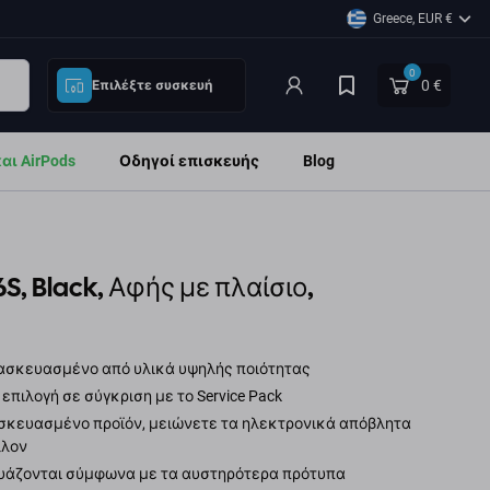
Greece, EUR €
0
0 €
Επιλέξτε συσκευή
ι AirPods
Οδηγοί επισκευής
Blog
S, Black, Αφής με πλαίσιο,
τασκευασμένο από υλικά υψηλής ποιότητας
 επιλογή σε σύγκριση με το Service Pack
κευασμένο προϊόν, μειώνετε τα ηλεκτρονικά απόβλητα
λλον
υάζονται σύμφωνα με τα αυστηρότερα πρότυπα