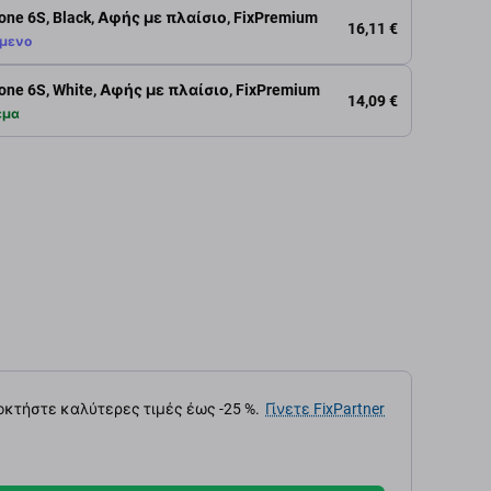
hone 6S, Black, Αφής με πλαίσιο, FixPremium
16,11 €
μενο
hone 6S, White, Αφής με πλαίσιο, FixPremium
14,09 €
εμα
κτήστε καλύτερες τιμές έως -25 %.
Γίνετε FixPartner