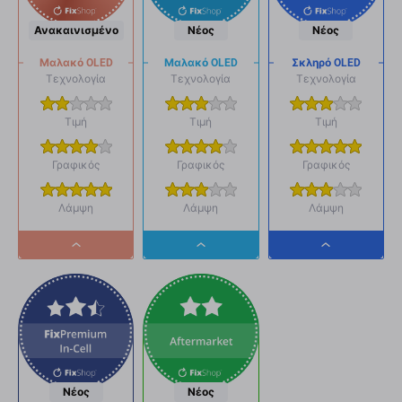
Ανακαινισμένο
Νέος
Νέος
Μαλακό OLED
Μαλακό OLED
Σκληρό OLED
Τεχνολογία
Τεχνολογία
Τεχνολογία
Τιμή
Τιμή
Τιμή
Γραφικός
Γραφικός
Γραφικός
Λάμψη
Λάμψη
Λάμψη
Dropdown
Dropdown
Dropdown
button
button
button
Νέος
Νέος