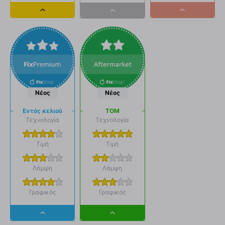
Dropdown
Dropdown
Dropdown
button
button
button
Νέος
Νέος
Εντός κελιού
ΤΟΜ
Τεχνολογία
Τεχνολογία
Τιμή
Τιμή
Λάμψη
Λάμψη
Γραφικός
Γραφικός
Dropdown
Dropdown