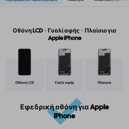
Οθόνη LCD
+
Γυαλί αφής
+
Πλαίσιο για
Apple iPhone
Οθόνη LCD
Γυαλί αφής
Πλαίσιο
Εφεδρική οθόνη για Apple
iPhone