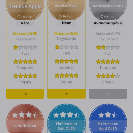
Νέος
Νέος
Ανακαινισμένο
Μαλακό OLED
Μαλακό OLED
Μαλακό OLED
Τεχνολογία
Τεχνολογία
Τεχνολογία
Τιμή
Τιμή
Τιμή
Γραφικός
Γραφικός
Γραφικός
Λάμψη
Λάμψη
Λάμψη
Dropdown
Dropdown
Dropdown
button
button
button