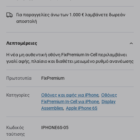
Για παραγγελίες άνω των 1.000 € λαμβάνετε δωρεάν
αποστολή
Λεπτομέρειες
Η νέα μη αυθεντική οθόνη FixPremium In-Cell περιλαμβάνει
γυαλί αφής, πλαίσιο και διαθέτει μειωμένο ρυθμό ανανέωσης
Πρωτοτυπία
FixPremium
Κατηγορίες
Οθόνες και αφής για iPhone
,
Οθόνες
FixPremium In-Cell για iPhone
,
Display
Assemblies
,
Apple iPhone 6S
Κωδικός
IPHONE6S-05
ταύτισης