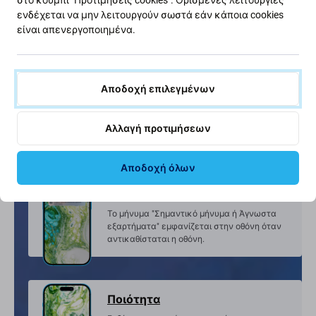
ενδέχεται να μην λειτουργούν σωστά εάν κάποια cookies
είναι απενεργοποιημένα.
FixPremium οθόνη In-Cell
μια νέα μη πρωτότυπη οθόνη, κατασκευασμένη
Αποδοχή επιλεγμένων
από τρίτο μέρος,
όχι απευθείας από τον κατασκευαστή της
Αλλαγή προτιμήσεων
συσκευής.
Αποδοχή όλων
Κοινοποίηση
Το μήνυμα "Σημαντικό μήνυμα ή Άγνωστα
εξαρτήματα" εμφανίζεται στην οθόνη όταν
αντικαθίσταται η οθόνη.
Ποιότητα