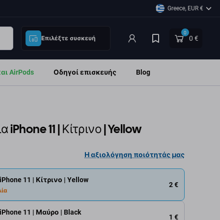
Greece, EUR €
0
0 €
Επιλέξτε συσκευή
ι AirPods
Οδηγοί επισκευής
Blog
iPhone 11 | Κίτρινο | Yellow
Η αξιολόγηση ποιότητάς μας
Phone 11 | Κίτρινο | Yellow
2 €
λία
Phone 11 | Μαύρο | Black
1 €