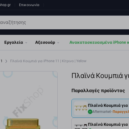
shop.gr
Επικοινωνία
Εργαλεία
Αξεσουάρ
Ανακατασκευασμένα iPhone κα
11
Πλαϊνά Κουμπιά για iPhone 11 | Κίτρινο | Yellow
Πλαϊνά Κουμπιά για 
Παραλλαγές προϊόντος
Πλαϊνά Κουμπιά για i
Aftermarket
Παραγγε
Πλαϊνά Κουμπιά για i