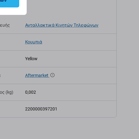
λων
αγραφές
κευής
Ανταλλακτικά Κινητών Τηλεφώνων
Κουμπιά
Yellow
α
Aftermarket
ς (kg)
0,002
2200000397201