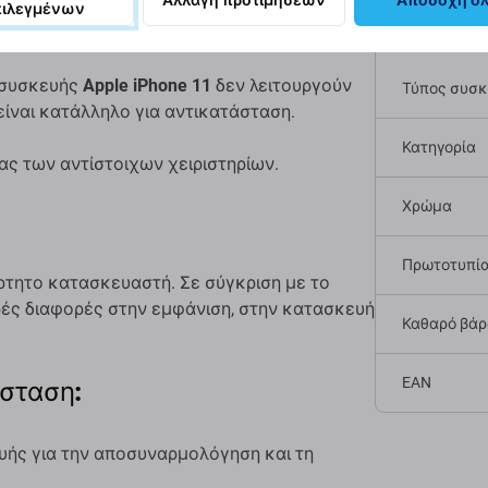
Apple iPhone 11
Αλλαγή προτιμήσεων
Αποδοχή ό
πιλεγμένων
Προδι
ς συσκευής
Apple iPhone 11
δεν λειτουργούν
Τύπος συσ
είναι κατάλληλο για αντικατάσταση.
Κατηγορία
ς των αντίστοιχων χειριστηρίων.
Χρώμα
Πρωτοτυπί
τητο κατασκευαστή. Σε σύγκριση με το
ρές διαφορές στην εμφάνιση, στην κατασκευή
Καθαρό βάρο
EAN
άσταση:
υής για την αποσυναρμολόγηση και τη