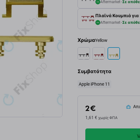
Aftermarket
Σε απόθ
Πλαϊνά Κουμπιά για i
Aftermarket
Σε απόθ
Χρώμα
Yellow
Συμβατότητα
Apple iPhone 11
2 €
Απο
1,61 €
χωρίς ΦΠΑ