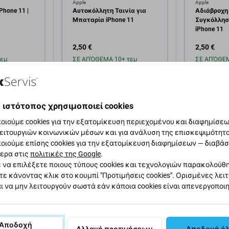
Apple
Apple
Phone 11 |
Αυτοκόλλητη Ταινία για
Αδιάβροχη
Μπαταρία iPhone 11
Συγκόλλησ
iPhone 11
2,50 €
2,50 €
εμ
ΣΕ ΑΠΌΘΕΜΑ 10+ τεμ
ΣΕ ΑΠΌΘΕΜ
κη στο
Προσθήκη στο
Πρ
άθι
καλάθι
 ιστότοπος χρησιμοποιεί cookies
οιούμε cookies για την εξατομίκευση περιεχομένου και διαφημίσεων
ειτουργιών κοινωνικών μέσων και για ανάλυση της επισκεψιμότητ
οιούμε επίσης cookies για την εξατομίκευση διαφημίσεων — διαβά
ερα στις
πολιτικές της Google
.
 να επιλέξετε ποιους τύπους cookies και τεχνολογιών παρακολούθ
τε κάνοντας κλικ στο κουμπί "Προτιμήσεις cookies". Ορισμένες λει
αφή και προδιαγραφές
Ποιότητα
Αποστολές και επιστ
ι να μην λειτουργούν σωστά εάν κάποια cookies είναι απενεργοποι
Αποδοχή