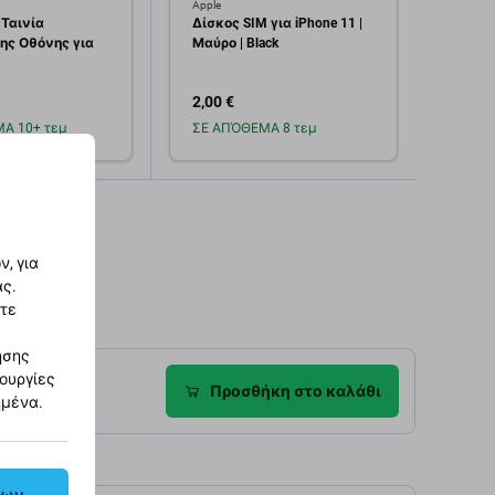
Apple
Apple
 Ταινία
Δίσκος SIM για iPhone 11 |
Σετ Β
ης Οθόνης για
Μαύρο | Black
2,00 €
2,00 
Α 10+ τεμ
ΣΕ ΑΠΌΘΕΜΑ 8 τεμ
Σε α
οσθήκη στο
Προσθήκη στο
καλάθι
καλάθι
, για
ας.
στε
ησης
τουργίες
ροφές
Προσθήκη στο καλάθι
ημένα.