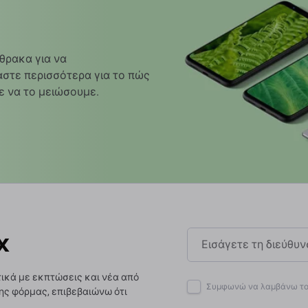
θρακα για να
στε περισσότερα για το πώς
ε να το μειώσουμε.
x
ικά με εκπτώσεις και νέα από
Συμφωνώ να λαμβάνω το 
ης φόρμας, επιβεβαιώνω ότι