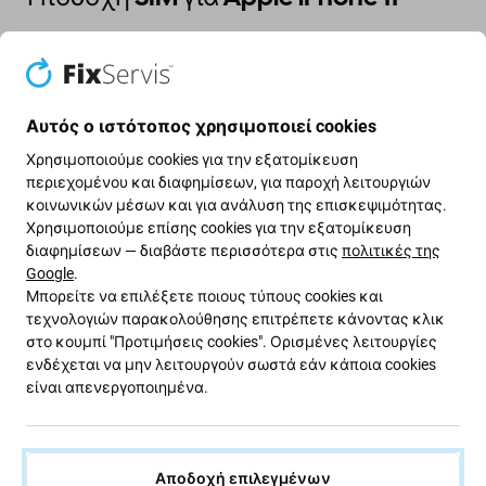
Εάν χάσατε ή καταστράφηκε η
υποδοχή SIM
στη
συσκευή σας Apple iPhone 11 , αυτό είναι το εξάρτημα
που χρειάζεστε
για να επαναφέρετε τη συσκευή σας
Αυτός ο ιστότοπος χρησιμοποιεί cookies
σε λειτουργία χωρίς ζημιά.
Χρησιμοποιούμε cookies για την εξατομίκευση
περιεχομένου και διαφημίσεων, για παροχή λειτουργιών
Ποιότητα ανταλλακτικών
κοινωνικών μέσων και για ανάλυση της επισκεψιμότητας.
Χρησιμοποιούμε επίσης cookies για την εξατομίκευση
Ποιότητα: Aftermarket
- Τα ανταλλακτικά που
διαφημίσεων — διαβάστε περισσότερα στις
πολιτικές της
πωλούνται ως Aftermarket κατασκευάζονται
Google
.
σύμφωνα με τα ίδια πρότυπα, προδιαγραφές και
Μπορείτε να επιλέξετε ποιους τύπους cookies και
υλικά με τα πρωτότυπα. Αυτό είναι ένα αντίγραφο
τεχνολογιών παρακολούθησης επιτρέπετε κάνοντας κλικ
στο κουμπί "Προτιμήσεις cookies". Ορισμένες λειτουργίες
του πρωτότυπου και το ανταλλακτικό που
ενδέχεται να μην λειτουργούν σωστά εάν κάποια cookies
παραδίδεται ως Aftermarket ενδέχεται (σε ​​σπάνιες
είναι απενεργοποιημένα.
περιπτώσεις) να έχει ελάχιστες διακυμάνσεις στη
λειτουργικότητα, την ποιότητα ή την εμφάνιση. Για να
μάθετε περισσότερα σχετικά με την ποιότητα,
διαβάστε το ιστολόγιό μας όπου εστιάζουμε στην
Αποδοχή επιλεγμένων