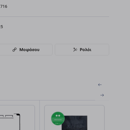
716
25
Μοιράσου
Ρολόι