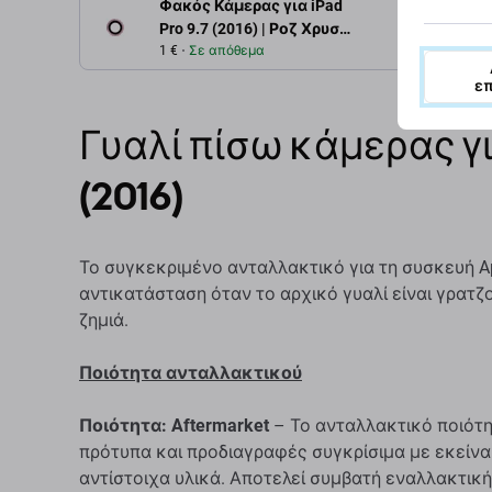
Φακός Κάμερας για iPad
Περιγρ
Pro 9.7 (2016) | Ροζ Χρυσό |
Rose Gold
1 €
Σε απόθεμα
ε
Γυαλί πίσω κάμερας για
(2016)
Το συγκεκριμένο ανταλλακτικό για τη συσκευή Appl
αντικατάσταση όταν το αρχικό γυαλί είναι γρατζ
ζημιά.
Ποιότητα ανταλλακτικού
Ποιότητα: Aftermarket
– Το ανταλλακτικό ποιότη
πρότυπα και προδιαγραφές συγκρίσιμα με εκείνα
αντίστοιχα υλικά. Αποτελεί συμβατή εναλλακτική