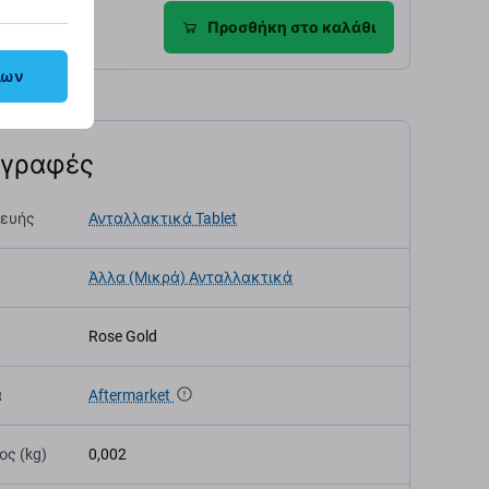
ροφές
Προσθήκη στο καλάθι
λων
αγραφές
κευής
Ανταλλακτικά Tablet
Άλλα (Μικρά) Ανταλλακτικά
Rose Gold
α
Aftermarket
ς (kg)
0,002