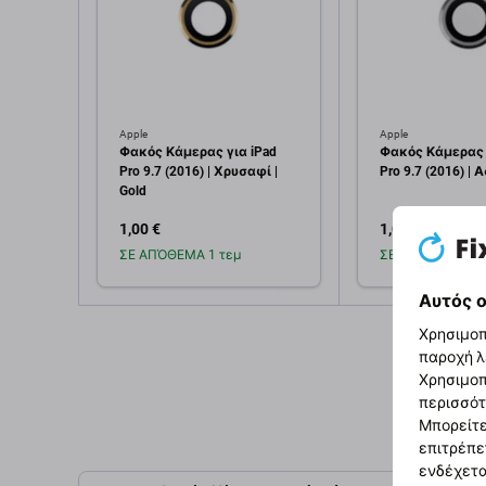
Apple
Apple
Φακός Κάμερας για iPad
Φακός Κάμερας 
Pro 9.7 (2016) | Χρυσαφί |
Pro 9.7 (2016) | Α
Gold
1,00 €
1,00 €
ΣΕ ΑΠΌΘΕΜΑ 1 τεμ
ΣΕ ΑΠΌΘΕΜΑ 1 τ
Αυτός ο
Προσθήκη στο
Προσθή
Χρησιμοπ
καλάθι
καλ
παροχή λ
Χρησιμοπ
περισσότ
Μπορείτε
επιτρέπε
ενδέχετα