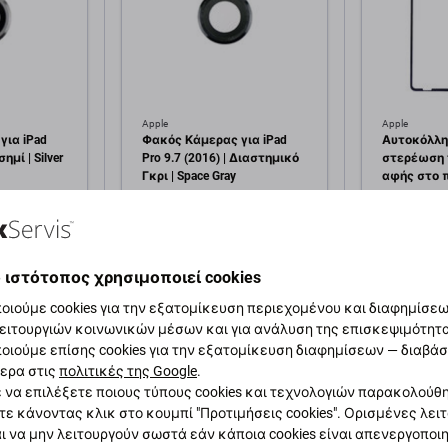
Apple
Apple
για iPad
Φακός Κάμερας για iPad
Αυτοκόλλητ
σημί | Silver
Pro 9.7 (2016) | Διαστημικό
στερέωση 
Γκρι | Space Gray
αφής στο π
iPad Pro 9.7
1,00 €
1,00 €
εμ
ΣΕ ΑΠΌΘΕΜΑ 2 τεμ
ΣΕ ΑΠΌΘΕΜ
 ιστότοπος χρησιμοποιεί cookies
κη στο
Προσθήκη στο
Πρ
οιούμε cookies για την εξατομίκευση περιεχομένου και διαφημίσεων
άθι
καλάθι
ειτουργιών κοινωνικών μέσων και για ανάλυση της επισκεψιμότητ
οιούμε επίσης cookies για την εξατομίκευση διαφημίσεων — διαβά
ερα στις
πολιτικές της Google
.
 να επιλέξετε ποιους τύπους cookies και τεχνολογιών παρακολούθ
τε κάνοντας κλικ στο κουμπί "Προτιμήσεις cookies". Ορισμένες λει
ι να μην λειτουργούν σωστά εάν κάποια cookies είναι απενεργοποι