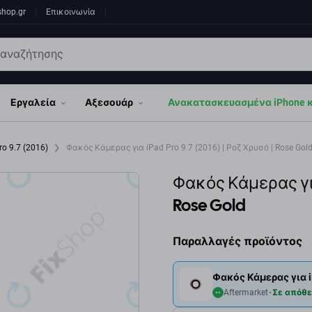
shop.gr
Επικοινωνία
Εργαλεία
Αξεσουάρ
Ανακατασκευασμένα iPhone κα
ro 9.7 (2016)
Φακός Κάμερας για iPad Pro 9.7 (2016) | Ροζ Χρυσό | Rose Gol
Φακός Κάμερας για 
Rose Gold
Παραλλαγές προϊόντος
Φακός Κάμερας για iP
Aftermarket
Σε απόθ