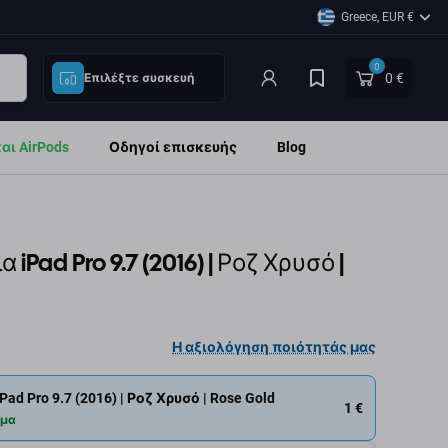
Greece, EUR €
0
0 €
Επιλέξτε συσκευή
ι AirPods
Οδηγοί επισκευής
Blog
d
iPad Pro 9.7 (2016) | Ροζ Χρυσό |
Η αξιολόγηση ποιότητάς μας
ad Pro 9.7 (2016) | Ροζ Χρυσό | Rose Gold
1 €
εμα