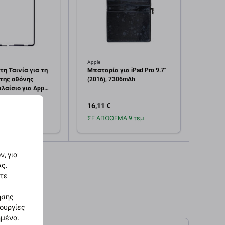
Apple
Apple
η Ταινία για τη
Μπαταρία για iPad Pro 9.7"
Οθόνη
της οθόνης
(2016), 7306mAh
(2016
λαίσιο για Apple
πλαίσ
 | 2016
16,11 €
100,7
Α 2 τεμ
ΣΕ ΑΠΌΘΕΜΑ 9 τεμ
Σε α
οσθήκη στο
Προσθήκη στο
, για
καλάθι
καλάθι
ας.
στε
ησης
τουργίες
ημένα.