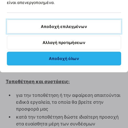
είναι απενεργοποιημένα.
Ποιότητα ανταλλακτικού
Ποιότητα: Aftermarket
– Το ανταλλακτικό ποιότητας
Aftermarket κατασκευάζεται σύμφωνα με πρότυπα
Αποδοχή επιλεγμένων
και προδιαγραφές συγκρίσιμα με εκείνα του αρχικού
εξαρτήματος και από αντίστοιχα υλικά. Αποτελεί
Αλλαγή προτιμήσεων
συμβατή εναλλακτική λύση για το αρχικό
ανταλλακτικό. Σε σπάνιες περιπτώσεις ενδέχεται να
Αποδοχή όλων
υπάρχουν μικρές διαφορές στη λειτουργία, την
ποιότητα ή την εμφάνιση.
Τοποθέτηση και συστάσεις:
για την τοποθέτηση ή την αφαίρεση απαιτούνται
ειδικά εργαλεία, τα οποία θα βρείτε στην
προσφορά μας
κατά την τοποθέτηση δώστε ιδιαίτερη προσοχή
στα ευαίσθητα μέρη των συνδέσμων