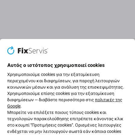
Περιγραφή και προδιαγραφές
Ποιότητα
Αποστολές και επι
Αυτός ο ιστότοπος χρησιμοποιεί cookies
Γυαλί πίσω κάμερας για Apple iPad
Χρησιμοποιούμε cookies για την εξατομίκευση
Pro 9.7 (2016)
περιεχομένου και διαφημίσεων, για παροχή λειτουργιών
κοινωνικών μέσων και για ανάλυση της επισκεψιμότητας.
Χρησιμοποιούμε επίσης cookies για την εξατομίκευση
Το συγκεκριμένο ανταλλακτικό για τη συσκευή Apple
διαφημίσεων — διαβάστε περισσότερα στις
πολιτικές της
iPad Pro 9.7 (2016) χρησιμοποιείται για
Google
.
αντικατάσταση όταν το αρχικό γυαλί είναι
Μπορείτε να επιλέξετε ποιους τύπους cookies και
τεχνολογιών παρακολούθησης επιτρέπετε κάνοντας κλικ
γρατζουνισμένο, ραγισμένο ή έχει υποστεί άλλη
στο κουμπί "Προτιμήσεις cookies". Ορισμένες λειτουργίες
ζημιά.
ενδέχεται να μην λειτουργούν σωστά εάν κάποια cookies