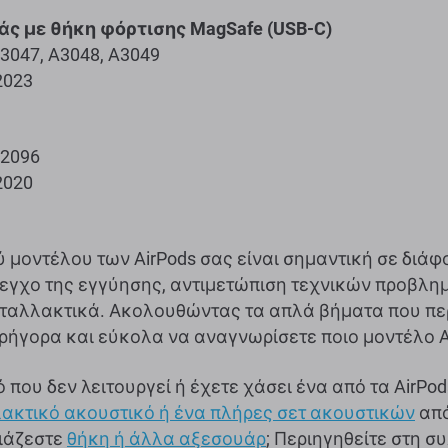
ιάς με θήκη φόρτισης MagSafe (USB-C)
3047, A3048, A3049
2023
A2096
2020
 μοντέλου των AirPods σας είναι σημαντική σε διάφ
έλεγχο της εγγύησης, αντιμετώπιση τεχνικών προβλ
ταλλακτικά. Ακολουθώντας τα απλά βήματα που πε
γρήγορα και εύκολα να αναγνωρίσετε ποιο μοντέλο A
 που δεν λειτουργεί ή έχετε χάσει ένα από τα AirPod
ακτικό ακουστικό ή ένα πλήρες σετ ακουστικών
από
ιάζεστε
θήκη ή άλλα αξεσουάρ
; Περιηγηθείτε στη σ