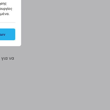
ησης
τουργίες
ημένα.
λων
 για να