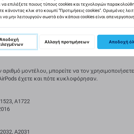
 να επιλέξετε ποιους τύπους cookies και τεχνολογιών παρακολούθ
τε κάνοντας κλικ στο κουμπί "Προτιμήσεις cookies". Ορισμένες λει
ι να μην λειτουργούν σωστά εάν κάποια cookies είναι απενεργοποι
Αποδοχή
Αλλαγή προτιμήσεων
Αποδοχή ό
πιλεγμένων
ν αριθμό μοντέλου, μπορείτε να τον χρησιμοποιήσετε
AirPods έχετε και πότε κυκλοφόρησαν.
1523, A1722
2016
2032, A2031