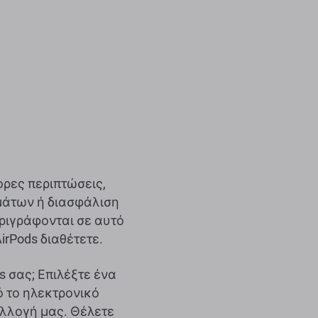
ορες περιπτώσεις,
ημάτων ή διασφάλιση
ριγράφονται σε αυτό
irPods διαθέτετε.
s σας; Επιλέξτε ένα
 το ηλεκτρονικό
υλλογή μας. Θέλετε