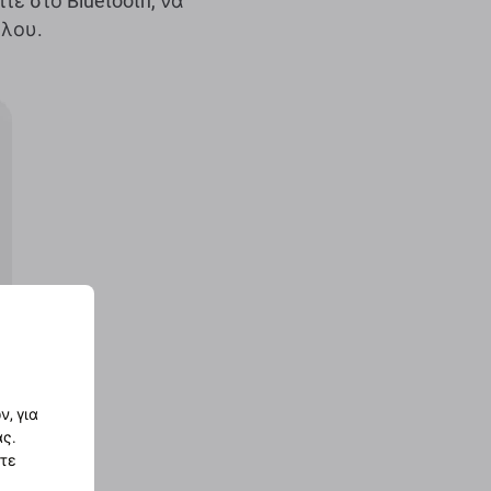
τε στο Bluetooth, να
έλου.
, για
ας.
στε