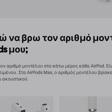
ώ να βρω τον αριθμό μον
ds μου;
τον αριθμό μοντέλου στο κάτω μέρος κάθε AirPod. Ε
ιμένου. Στα AirPods Max, ο αριθμός μοντέλου βρίσκ
ι ακουστικού.