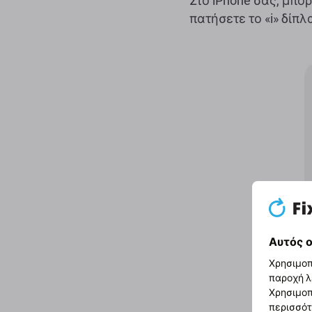
Στο iPhone σας, μπορ
πατήσετε το «i» δίπλ
Αυτός ο
Χρησιμοπ
παροχή λ
Χρησιμοπ
περισσότ