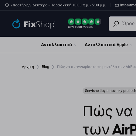
Παράβλεψη στο κύριο περιεχόμενο
Υποστήριξη: Δευτέρα - Παρασκευή 10:00 π.μ. - 5:00 μ.μ.
info@fix-
Over
1000
reviews
Ανταλλακτικά
Ανταλλακτικά Apple
Αρχική
Blog
Πώς να αναγνωρίσετε το μοντέλο των AirPod
Servisné tipy a novinky pre tec
Πώς να
των Air