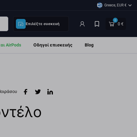
Greece, EUR €
0
0 €
Επιλέξτε συσκευή
ι AirPods
Οδηγοί επισκευής
Blog
οιράσου
οντέλο