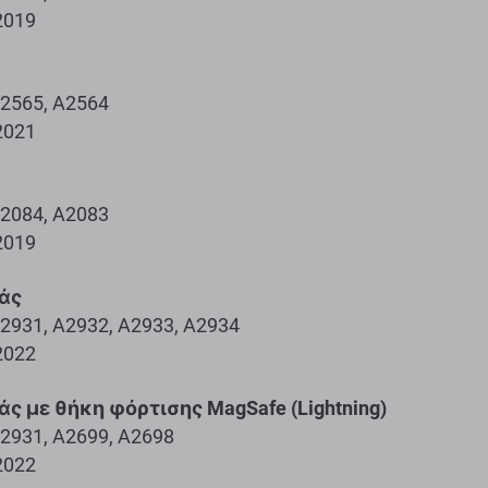
2019
2565, A2564
2021
2084, A2083
2019
ιάς
2931, A2932, A2933, A2934
2022
ιάς με θήκη φόρτισης MagSafe (Lightning)
2931, A2699, A2698
2022