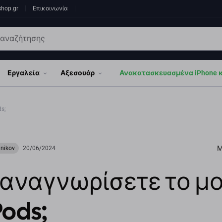
shop.gr
Επικοινωνία
Εργαλεία
Αξεσουάρ
Ανακατασκευασμένα iPhone κα
s;
Μ
hnikov
20/06/2024
 αναγνωρίσετε το μ
Pods;