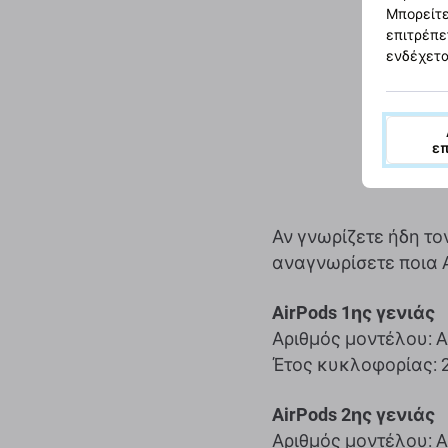
Μπορείτε
επιτρέπε
ενδέχετα
ε
Αν γνωρίζετε ήδη το
αναγνωρίσετε ποια 
AirPods 1ης γενιάς
Αριθμός μοντέλου: A
Έτος κυκλοφορίας: 
AirPods 2ης γενιάς
Αριθμός μοντέλου: A