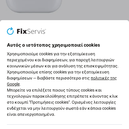
Θήκη φόρτισης AirPods Pro
Αυτός ο ιστότοπος χρησιμοποιεί cookies
Αριθμός μοντέλου:
A2190
Έτος κυκλοφορίας:
2019
Χρησιμοποιούμε cookies για την εξατομίκευση
περιεχομένου και διαφημίσεων, για παροχή λειτουργιών
Χαρακτηριστικά αναγνώρισης:
κοινωνικών μέσων και για ανάλυση της επισκεψιμότητας.
Χρησιμοποιούμε επίσης cookies για την εξατομίκευση
Στο κάτω μέρος της θήκης υπάρχει θύρα
διαφημίσεων — διαβάστε περισσότερα στις
πολιτικές της
Lightning για φόρτιση με καλώδιο.
Google
.
Στο μπροστινό μέρος της θήκης υπάρχει ένδειξη
Μπορείτε να επιλέξετε ποιους τύπους cookies και
κατάστασης.
τεχνολογιών παρακολούθησης επιτρέπετε κάνοντας κλικ
στο κουμπί "Προτιμήσεις cookies". Ορισμένες λειτουργίες
Στο κάτω μέρος του καπακιού εμφανίζεται ο
ενδέχεται να μην λειτουργούν σωστά εάν κάποια cookies
σειριακός αριθμός.
είναι απενεργοποιημένα.
Τα τελευταία τέσσερα ψηφία του σειριακού
αριθμού είναι είτε 0C6L είτε LKKT.