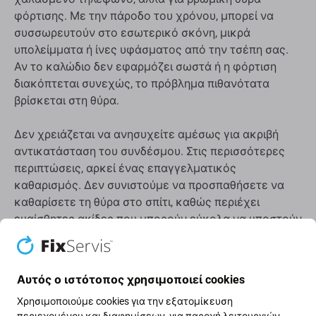
φόρτισης. Με την πάροδο του χρόνου, μπορεί να
συσσωρευτούν στο εσωτερικό σκόνη, μικρά
υπολείμματα ή ίνες υφάσματος από την τσέπη σας.
Αν το καλώδιο δεν εφαρμόζει σωστά ή η φόρτιση
διακόπτεται συνεχώς, το πρόβλημα πιθανότατα
βρίσκεται στη θύρα.
Δεν χρειάζεται να ανησυχείτε αμέσως για ακριβή
αντικατάσταση του συνδέσμου. Στις περισσότερες
περιπτώσεις, αρκεί ένας επαγγελματικός
καθαρισμός. Δεν συνιστούμε να προσπαθήσετε να
καθαρίσετε τη θύρα στο σπίτι, καθώς περιέχει
ευαίσθητες ακίδες που μπορούν εύκολα να υποστούν
ζημιά. Σε ένα κέντρο σέρβις, ο τεχνικός θα
χρησιμοποιήσει κατάλληλα εργαλεία για να την
καθαρίσει με ασφάλεια.
Αυτός ο ιστότοπος χρησιμοποιεί cookies
Χρησιμοποιούμε cookies για την εξατομίκευση