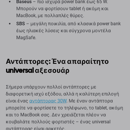
Baseus
– πιο ισχυρά power bank έως 65 W.
Μπορούν να φορτίσουν tablet ή ακόμη και
MacBook, με πολλαπλές θύρες.
SBS
– μεγάλη ποικιλία, από κλασικά power bank
έως ηλιακές λύσεις και σύγχρονα μοντέλα
MagSafe.
Αντάπτορες: Ένα απαραίτητο
universal αξεσουάρ
Σήμερα υπάρχουν πολλοί αντάπτορες με
διαφορετική ισχύ εξόδου, αλλά η καλύτερη επιλογή
είναι ένας
αντάπτορας 30W
. Με έναν αντάπτορα
μπορείτε να φορτίσετε το τηλέφωνο, το tablet, ακόμη
και το MacBook σας. Δεν χρειάζεται πλέον να
κουβαλάτε πολλούς φορτιστές – ένας universal
αντάπτορας είναι αρκετός.