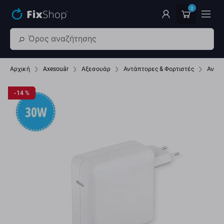
Παράβλεψη στο κύριο περιεχόμενο
0
Αρχική
Axesouár
Αξεσουάρ
Αντάπτορες & Φορτιστές
Αντάπ
-14 %
-14 %