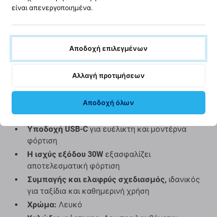
είναι απενεργοποιημένα.
εξασφαλίζει ευρεία συμβατότητα με τις σύγχρονες
συσκευές Apple.
Είναι ένα υψηλής ποιότητας
ανταλλακτικό για το
Αποδοχή επιλεγμένων
αρχικό ανταλλακτικό MY1W2ZM/A της Apple
,
παρέχοντας την ίδια απόδοση και αποδοτικότητα
Αλλαγή προτιμήσεων
φόρτισης.
Βασικά χαρακτηριστικά:
Αποδοχή όλων
Υποδοχή USB-C
για ευέλικτη και μοντέρνα
φόρτιση
Η ισχύς εξόδου 30W
εξασφαλίζει
αποτελεσματική φόρτιση
Συμπαγής και ελαφρύς σχεδιασμός,
ιδανικός
για ταξίδια και καθημερινή χρήση
Χρώμα:
Λευκό