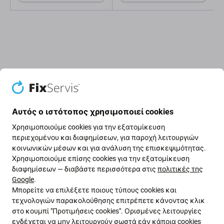
Περιγραφή και προδιαγραφές
Αποστολές και επιστροφές
Αυτός ο ιστότοπος χρησιμοποιεί cookies
Προσαρμογέας φόρτισης USB-C
Χρησιμοποιούμε cookies για την εξατομίκευση
περιεχομένου και διαφημίσεων, για παροχή λειτουργιών
30W | Συμβατό με συσκευές Apple
κοινωνικών μέσων και για ανάλυση της επισκεψιμότητας.
Χρησιμοποιούμε επίσης cookies για την εξατομίκευση
διαφημίσεων — διαβάστε περισσότερα στις
πολιτικές της
Αυτός
ο προσαρμογέας φόρτισης USB-C 30W
Google
.
παρέχει μια γρήγορη και αξιόπιστη λύση
Μπορείτε να επιλέξετε ποιους τύπους cookies και
τροφοδοσίας για συσκευές Apple στο σπίτι, στο
τεχνολογιών παρακολούθησης επιτρέπετε κάνοντας κλικ
γραφείο ή εν κινήσει. Το μικρό του μέγεθος τον
στο κουμπί "Προτιμήσεις cookies". Ορισμένες λειτουργίες
καθιστά εύκολο στη μεταφορά, ενώ η υποδοχή USB-C
ενδέχεται να μην λειτουργούν σωστά εάν κάποια cookies