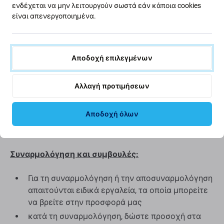
ενδέχεται να μην λειτουργούν σωστά εάν κάποια cookies
είναι απενεργοποιημένα.
Ποιότητα: Γνήσιο Service Pack
- ένα ανταλλακτικό
είναι γνήσιο ανταλλακτικό, δηλαδή παρέχεται από
τον κατασκευαστή του εξοπλισμού Huawei. Το
ανταλλακτικό είναι της υψηλότερης δυνατής
Αποδοχή επιλεγμένων
ποιότητας της αγοράς και είναι 100% πανομοιότυπο
με αυτό που υπάρχει στη συσκευή από το
Αλλαγή προτιμήσεων
εργοστάσιο. Για να μάθετε περισσότερα σχετικά με
την ποιότητα, διαβάστε το ιστολόγιό μας όπου
Αποδοχή όλων
εστιάζουμε στην ποιότητα με περισσότερες
λεπτομέρειες.
Συναρμολόγηση και συμβουλές:
Για τη συναρμολόγηση ή την αποσυναρμολόγηση
απαιτούνται ειδικά εργαλεία, τα οποία μπορείτε
να βρείτε στην προσφορά μας
κατά τη συναρμολόγηση, δώστε προσοχή στα