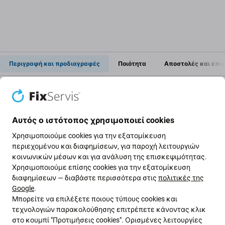
Περιγραφή και προδιαγραφές
Ποιότητα
Αποστολές και επι
Κάλυμμα μπαταρίας για Huawei
Mate 20 Lite SNE-LX1 SNE-L21
Αυτός ο ιστότοπος χρησιμοποιεί cookies
Χρησιμοποιούμε cookies για την εξατομίκευση
περιεχομένου και διαφημίσεων, για παροχή λειτουργιών
Εάν η συσκευή σας έπεσε στο πάτωμα και το
κοινωνικών μέσων και για ανάλυση της επισκεψιμότητας.
κάλυμμα της μπαταρίας
στη συσκευή σας Huawei
Χρησιμοποιούμε επίσης cookies για την εξατομίκευση
Mate 20 Lite SNE-LX1 SNE-L21 έχει καταστραφεί, αυτό
διαφημίσεων — διαβάστε περισσότερα στις
πολιτικές της
είναι το εξάρτημα
που χρειάζεστε
για να το
Google
.
επισκευάσετε.
Μπορείτε να επιλέξετε ποιους τύπους cookies και
τεχνολογιών παρακολούθησης επιτρέπετε κάνοντας κλικ
στο κουμπί "Προτιμήσεις cookies". Ορισμένες λειτουργίες
Ποιότητα ανταλλακτικών