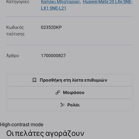
Κατηγορίες
Καπάκι Μπαταρίας
,
Huawei Mate 20 Lite SNE-
LX1 SNE-L21
Κωδικός
02352DKP
ταύτισης
Άρθρο
1700000827
Προσθήκη στη λίστα επιθυμιών
Μοιράσου
Ρολόι
High-contrast mode
Οι πελάτες αγοράζουν