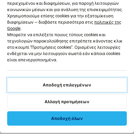
περιεχομένου και διαφημίσεων, για παροχή λειτουργιών
L29 HMA-L09
κοινωνικών μέσων και για ανάλυση της επισκεψιμότητας.
Χρησιμοποιούμε επίσης cookies για την εξατομίκευση
διαφημίσεων — διαβάστε περισσότερα στις
πολιτικές της
Εάν η μπαταρία στο Huawei Mate 20 HMA-L29 HMA-L09
Google
.
έχει φουσκώσει ή έχει χάσει χωρητικότητα, πρέπει
Μπορείτε να επιλέξετε ποιους τύπους cookies και
να αντικατασταθεί.
τεχνολογιών παρακολούθησης επιτρέπετε κάνοντας κλικ
στο κουμπί "Προτιμήσεις cookies". Ορισμένες λειτουργίες
Πότε πρέπει να αντικαταστήσετε την μπαταρία;
ενδέχεται να μην λειτουργούν σωστά εάν κάποια cookies
είναι απενεργοποιημένα.
η μπαταρία είναι φουσκωμένη
η συσκευή αποφορτίζεται γρήγορα
η συσκευή υπερθερμαίνεται
Αποδοχή επιλεγμένων
η συσκευή δεν μπορεί να φορτιστεί στο 100%
η συσκευή δεν υποδεικνύει σωστά την
Αλλαγή προτιμήσεων
κατάσταση της μπαταρίας
Αποδοχή όλων
Ποιότητα ανταλλακτικών