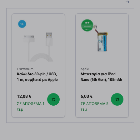
FixPremium
Apple
Καλώδιο 30-pin / USB,
Μπαταρία για iPod
1 m, συμβατό με Apple
Nano (6th Gen), 105mAh
12,08 €
6,03 €
ΣΕ ΑΠΌΘΕΜΑ 1
ΣΕ ΑΠΌΘΕΜΑ 5
τεμ
τεμ