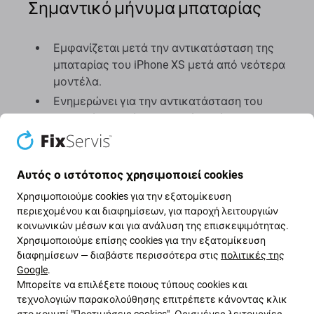
Σημαντικό μήνυμα μπαταρίας
Εμφανίζεται μετά την αντικατάσταση της
μπαταρίας του iPhone XS μετά από νεότερα
μοντέλα.
Ενημερώνει για την αντικατάσταση του
αρχικού εξαρτήματος με ένα νέο
Το μήνυμα δεν επηρεάζει την απόδοση της
συσκευής
Εμφανίζεται στην οθόνη κλειδώματος για 4
Αυτός ο ιστότοπος χρησιμοποιεί cookies
ημέρες και μετά στις ρυθμίσεις
Χρησιμοποιούμε cookies για την εξατομίκευση
περιεχομένου και διαφημίσεων, για παροχή λειτουργιών
κοινωνικών μέσων και για ανάλυση της επισκεψιμότητας.
Αυτό συμβαίνει επειδή η αντικατάσταση της
Χρησιμοποιούμε επίσης cookies για την εξατομίκευση
μπαταρίας δεν έχει εγκριθεί από το επίσημο
διαφημίσεων — διαβάστε περισσότερα στις
πολιτικές της
λογισμικό της Apple και το εξάρτημα δεν έχει
Google
.
αντιστοιχιστεί με τη μητρική πλακέτα σας.
Μπορείτε να επιλέξετε ποιους τύπους cookies και
τεχνολογιών παρακολούθησης επιτρέπετε κάνοντας κλικ
στο κουμπί "Προτιμήσεις cookies". Ορισμένες λειτουργίες