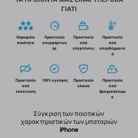
ΓΙΑΤΙ
Κορυφαία
Προστασία
Προστασία
Προστασία
ποιότητα
υπερφόρτωσ
από
από
ης
υπερτάσεις
υπερθέρμανσ
η
Προστασία
100% εγγύηση
Προστασία
Προστασία
από
υλικού
από
εκκένωση
βραχυκύκλωμ
α
Σύγκριση των ποιοτικών
χαρακτηριστικών των μπαταριών
iPhone