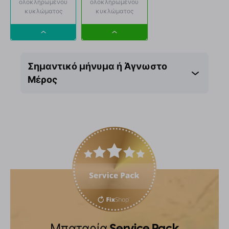
ολοκληρωμένου
ολοκληρωμένου
κυκλώματος
κυκλώματος
Dropdown
Dropdown
button
button
Σημαντικό μήνυμα ή Άγνωστο
Μέρος
Μπαταρία Service Pack