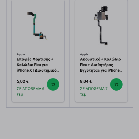
Apple
Apple
Επαφές Φόρτισης +
Ακουστικό + Καλώδιο
Καλώδιο Flex για
Flex + Αισθητήρας
iPhone X | Διαστημικό
Εγγύτητας για iPhone
Γκρι | Space Gray
X
5,02 €
8,04 €
ΣΕ ΑΠΌΘΕΜΑ 6
ΣΕ ΑΠΌΘΕΜΑ 7
τεμ
τεμ