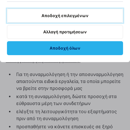
ανταλλακτικό που παραδίδεται ως Aftermarket μπορεί
(σε σπάνιες περιπτώσεις) να έχει ελάχιστες
Αποδοχή επιλεγμένων
διακυμάνσεις στη λειτουργικότητα, την ποιότητα ή
την εμφάνιση. Για να μάθετε περισσότερα σχετικά με
Αλλαγή προτιμήσεων
την ποιότητα, διαβάστε το ιστολόγιό μας όπου
εστιάζουμε στην ποιότητα με περισσότερες
λεπτομέρειες.
Αποδοχή όλων
Συναρμολόγηση και συμβουλές:
Για τη συναρμολόγηση ή την αποσυναρμολόγηση
απαιτούνται ειδικά εργαλεία, τα οποία μπορείτε
να βρείτε στην προσφορά μας
κατά τη συναρμολόγηση, δώστε προσοχή στα
εύθραυστα μέρη των συνδετήρων
ελέγξτε τη λειτουργικότητα του εξαρτήματος
πριν από τη συναρμολόγηση
προσπαθήστε να κάνετε επισκευές σε ξηρό