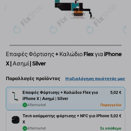
Επαφές Φόρτισης + Καλώδιο Flex για iPhone
X | Ασημί | Silver
Παραλλαγές προϊόντος
Η αξιολόγηση ποιότητάς μας
Επαφές Φόρτισης + Καλώδιο Flex για
5,02 €
iPhone X | Ασημί | Silver
Aftermarket
Παραγγελία
Τσιπ ασύρματης φόρτισης + NFC για iPhone
5,02 €
X
Aftermarket
Σε απόθεμα