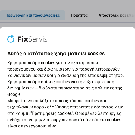
Περιγραφή και προδιαγραφές
Ποιότητα
Αποστολές και επι
Υποδοχή φόρτισης + καλώδιο Flex
για Apple iPhone X
Αυτός ο ιστότοπος χρησιμοποιεί cookies
Χρησιμοποιούμε cookies για την εξατομίκευση
Εάν η συσκευή σας Apple iPhone X σταμάτησε
να
περιεχομένου και διαφημίσεων, για παροχή λειτουργιών
φορτίζεται
, αυτό είναι το
μέρος
που χρειάζεστε
για
κοινωνικών μέσων και για ανάλυση της επισκεψιμότητας.
να λειτουργήσει ξανά η συσκευή σας.
Χρησιμοποιούμε επίσης cookies για την εξατομίκευση
διαφημίσεων — διαβάστε περισσότερα στις
πολιτικές της
Google
.
Ποιότητα ανταλλακτικών
Μπορείτε να επιλέξετε ποιους τύπους cookies και
τεχνολογιών παρακολούθησης επιτρέπετε κάνοντας κλικ
Ποιότητα: Aftermarket
- Τα ανταλλακτικά που
στο κουμπί "Προτιμήσεις cookies". Ορισμένες λειτουργίες
πωλούνται ως Aftermarket κατασκευάζονται με τα
ενδέχεται να μην λειτουργούν σωστά εάν κάποια cookies
ίδια πρότυπα, προδιαγραφές και υλικά με το γνήσιο.
είναι απενεργοποιημένα.
Αυτό είναι αντίγραφο του πρωτοτύπου και το