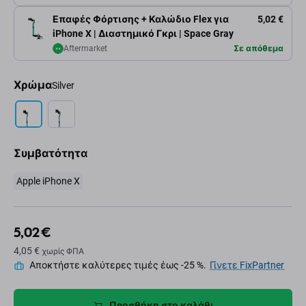
Επαφές Φόρτισης + Καλώδιο Flex για
5,02 €
iPhone X | Διαστημικό Γκρι | Space Gray
Aftermarket
Σε απόθεμα
Χρώμα
Silver
Συμβατότητα
Apple iPhone X
5,02 €
4,05 €
χωρίς ΦΠΑ
Αποκτήστε καλύτερες τιμές έως -25 %.
Γίνετε FixPartner
Προσθήκη στο καλάθι