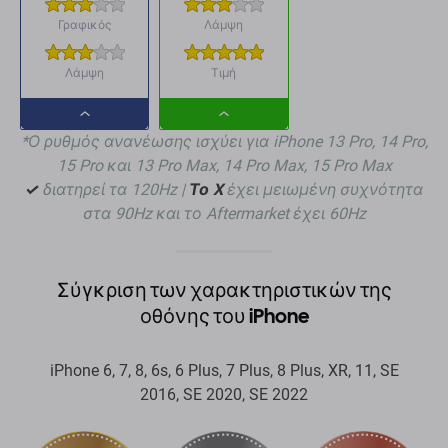
Γραφικός
Λάμψη
Λάμψη
Τιμή
Dropdown
Dropdown
*Ο ρυθμός ανανέωσης ισχύει για iPhone 13 Pro, 14 Pro,
button
button
15 Pro και 13 Pro Max, 14 Pro Max, 15 Pro Max
✓
διατηρεί τα 120Hz |
Το X
έχει μειωμένη συχνότητα
στα 90Hz και το Aftermarket έχει 60Hz
Σύγκριση των χαρακτηριστικών της
οθόνης του iPhone
iPhone 6, 7, 8, 6s, 6 Plus, 7 Plus, 8 Plus, XR, 11, SE
2016, SE 2020, SE 2022