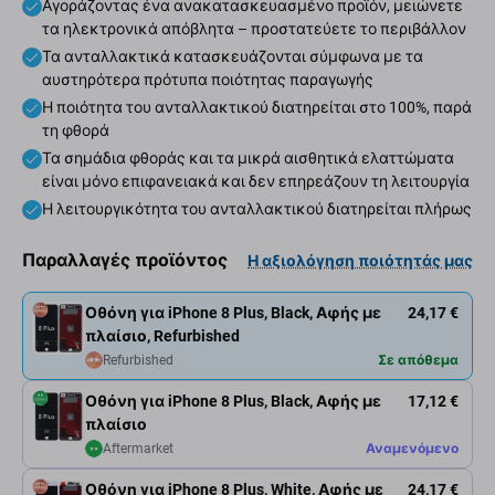
Αγοράζοντας ένα ανακατασκευασμένο προϊόν, μειώνετε
τα ηλεκτρονικά απόβλητα – προστατεύετε το περιβάλλον
Τα ανταλλακτικά κατασκευάζονται σύμφωνα με τα
αυστηρότερα πρότυπα ποιότητας παραγωγής
Η ποιότητα του ανταλλακτικού διατηρείται στο 100%, παρά
τη φθορά
Τα σημάδια φθοράς και τα μικρά αισθητικά ελαττώματα
είναι μόνο επιφανειακά και δεν επηρεάζουν τη λειτουργία
Η λειτουργικότητα του ανταλλακτικού διατηρείται πλήρως
Παραλλαγές προϊόντος
Η αξιολόγηση ποιότητάς μας
Οθόνη για iPhone 8 Plus, Black, Αφής με
24,17 €
πλαίσιο, Refurbished
Refurbished
Σε απόθεμα
Οθόνη για iPhone 8 Plus, Black, Αφής με
17,12 €
πλαίσιο
Aftermarket
Αναμενόμενο
Οθόνη για iPhone 8 Plus, White, Αφής με
24,17 €