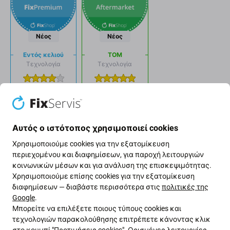
Νέος
Νέος
Εντός κελιού
ΤΟΜ
Τεχνολογία
Τεχνολογία
Τιμή
Τιμή
Λάμψη
Λάμψη
Αυτός ο ιστότοπος χρησιμοποιεί cookies
Γραφικός
Γραφικός
Χρησιμοποιούμε cookies για την εξατομίκευση
περιεχομένου και διαφημίσεων, για παροχή λειτουργιών
Dropdown
Dropdown
κοινωνικών μέσων και για ανάλυση της επισκεψιμότητας.
Χρησιμοποιούμε επίσης cookies για την εξατομίκευση
button
button
διαφημίσεων — διαβάστε περισσότερα στις
πολιτικές της
Διατηρήστε τη λειτουργία True
Google
.
Tone
Μπορείτε να επιλέξετε ποιους τύπους cookies και
τεχνολογιών παρακολούθησης επιτρέπετε κάνοντας κλικ
στο κουμπί "Προτιμήσεις cookies". Ορισμένες λειτουργίες