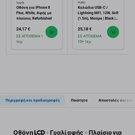
Apple
PURO
Οθόνη για iPhone 8
Καλώδιο USB-C /
Plus, White, Αφής με
Lightning MFI, 12W, Soft
πλαίσιο, Refurbished
(1.5m), Μαύρο | Black |
PURO
24,17 €
25,18 €
ΣΕ ΑΠΌΘΕΜΑ 1
ΣΕ ΑΠΌΘΕΜΑ
τεμ
10+ τεμ
Περιγραφή και προδιαγραφές
Ποιότητα
Αποστολές και επι
Οθόνη LCD
+
Γυαλί αφής
+
Πλαίσιο για