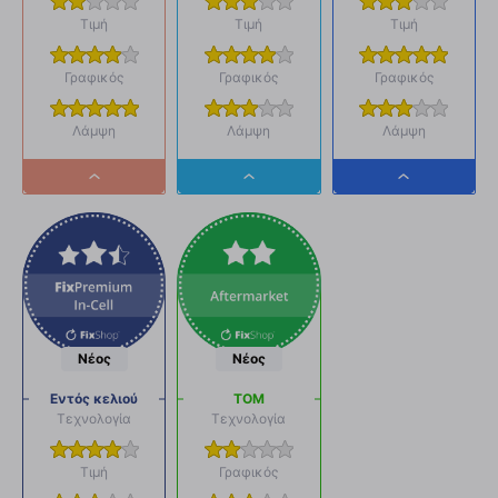
Τιμή
Τιμή
Τιμή
Γραφικός
Γραφικός
Γραφικός
Λάμψη
Λάμψη
Λάμψη
Dropdown
Dropdown
Dropdown
button
button
button
Νέος
Νέος
Εντός κελιού
ΤΟΜ
Τεχνολογία
Τεχνολογία
Τιμή
Γραφικός