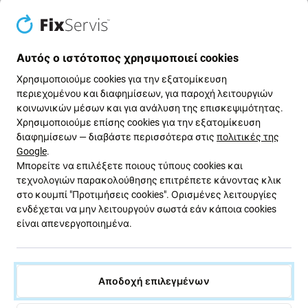
11 Pro Max
Εάν η
μπροστινή κάμερα
έχει σταματήσει να
Αυτός ο ιστότοπος χρησιμοποιεί cookies
λειτουργεί στη συσκευή σας Apple iPhone 11 Pro Max ,
Χρησιμοποιούμε cookies για την εξατομίκευση
αυτό είναι το εξάρτημα που χρειάζεστε για να
περιεχομένου και διαφημίσεων, για παροχή λειτουργιών
λειτουργήσει ξανά η συσκευή σας.
κοινωνικών μέσων και για ανάλυση της επισκεψιμότητας.
Χρησιμοποιούμε επίσης cookies για την εξατομίκευση
Ποιότητα ανταλλακτικών
διαφημίσεων — διαβάστε περισσότερα στις
πολιτικές της
Google
.
Ποιότητα: Aftermarket
- Τα ανταλλακτικά που
Μπορείτε να επιλέξετε ποιους τύπους cookies και
τεχνολογιών παρακολούθησης επιτρέπετε κάνοντας κλικ
πωλούνται ως Aftermarket κατασκευάζονται με τα
στο κουμπί "Προτιμήσεις cookies". Ορισμένες λειτουργίες
ίδια πρότυπα, προδιαγραφές και υλικά με το γνήσιο.
ενδέχεται να μην λειτουργούν σωστά εάν κάποια cookies
Αυτό είναι αντίγραφο του πρωτοτύπου και το
είναι απενεργοποιημένα.
ανταλλακτικό που παραδίδεται ως Aftermarket μπορεί
(σε σπάνιες περιπτώσεις) να έχει ελάχιστες
διακυμάνσεις στη λειτουργικότητα, την ποιότητα ή
την εμφάνιση. Για να μάθετε περισσότερα σχετικά με
Αποδοχή επιλεγμένων
την ποιότητα, διαβάστε το ιστολόγιό μας όπου