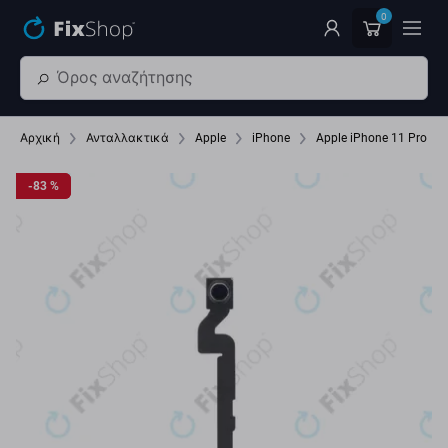
Παράβλεψη στο κύριο περιεχόμενο
0
Αρχική
Ανταλλακτικά
Apple
iPhone
Apple iPhone 11 Pro Ma
-83 %
-83 %