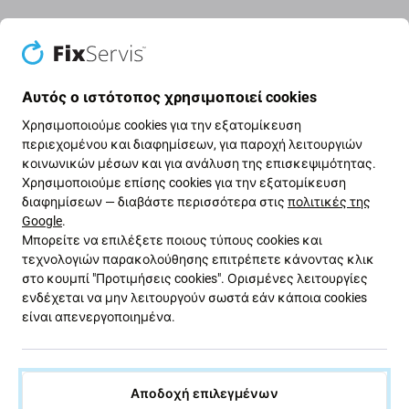
Γυαλί πίσω κάμερας για Apple iPad
Air
Αυτός ο ιστότοπος χρησιμοποιεί cookies
Το συγκεκριμένο ανταλλακτικό για τη συσκευή Apple
Χρησιμοποιούμε cookies για την εξατομίκευση
iPad Air χρησιμοποιείται για αντικατάσταση όταν το
περιεχομένου και διαφημίσεων, για παροχή λειτουργιών
αρχικό γυαλί είναι γρατζουνισμένο, ραγισμένο ή έχει
κοινωνικών μέσων και για ανάλυση της επισκεψιμότητας.
Χρησιμοποιούμε επίσης cookies για την εξατομίκευση
υποστεί άλλη ζημιά.
διαφημίσεων — διαβάστε περισσότερα στις
πολιτικές της
Google
.
Ποιότητα ανταλλακτικού
Μπορείτε να επιλέξετε ποιους τύπους cookies και
τεχνολογιών παρακολούθησης επιτρέπετε κάνοντας κλικ
Ποιότητα: Aftermarket
– Το ανταλλακτικό ποιότητας
στο κουμπί "Προτιμήσεις cookies". Ορισμένες λειτουργίες
Aftermarket κατασκευάζεται σύμφωνα με πρότυπα
ενδέχεται να μην λειτουργούν σωστά εάν κάποια cookies
και προδιαγραφές συγκρίσιμα με εκείνα του αρχικού
είναι απενεργοποιημένα.
εξαρτήματος και από αντίστοιχα υλικά. Αποτελεί
συμβατή εναλλακτική λύση για το αρχικό
ανταλλακτικό. Σε σπάνιες περιπτώσεις ενδέχεται να
Αποδοχή επιλεγμένων
υπάρχουν μικρές διαφορές στη λειτουργία, την