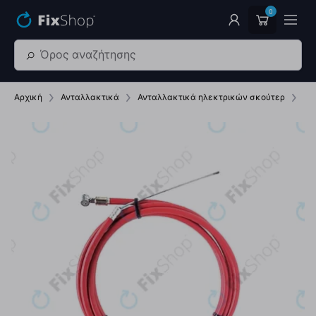
Παράβλεψη στο κύριο περιεχόμενο
0
Αρχική
Ανταλλακτικά
Ανταλλακτικά ηλεκτρικών σκούτερ
Κα