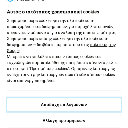
Αυτός ο ιστότοπος χρησιμοποιεί cookies
Αν
το Xiaomi Mi Electric Scooter Pro, Pro 2
σας
Χρησιμοποιούμε cookies για την εξατομίκευση
φρενάρει άσχημα
ή χρειάζεστε αναβάθμιση για
περιεχομένου και διαφημίσεων, για παροχή λειτουργιών
καλύτερο
έλεγχο ταχύτητας
, αυτό το
καλώδιο
κοινωνικών μέσων και για ανάλυση της επισκεψιμότητας.
φρένου
είναι η τέλεια αντικατάσταση. Σχεδιασμένο
Χρησιμοποιούμε επίσης cookies για την εξατομίκευση
για να αποκαθιστά
τη βέλτιστη απόδοση πέδησης
,
διαφημίσεων — διαβάστε περισσότερα στις
πολιτικές της
εξασφαλίζει γρήγορες και αξιόπιστες ρυθμίσεις
Google
.
Μπορείτε να επιλέξετε ποιους τύπους cookies και
ταχύτητας, επαναφέροντας το σκούτερ σας σε
τεχνολογιών παρακολούθησης επιτρέπετε κάνοντας κλικ
πλήρη λειτουργικότητα
.
στο κουμπί "Προτιμήσεις cookies". Ορισμένες λειτουργίες
ενδέχεται να μην λειτουργούν σωστά εάν κάποια cookies
Ποιότητα ανταλλακτικών
είναι απενεργοποιημένα.
Τα ανταλλακτικά
Aftermarket
κατασκευάζονται από
τρίτους και όχι απευθείας από τον κατασκευαστή
Αποδοχή επιλεγμένων
του εξοπλισμού. Αυτό είναι αντίγραφο του
πρωτότυπου και το ανταλλακτικό που παραδίδεται
ως Aftermarket ενδέχεται να έχει ελάχιστες
Αλλαγή προτιμήσεων
διακυμάνσεις στη λειτουργικότητα, την ποιότητα ή