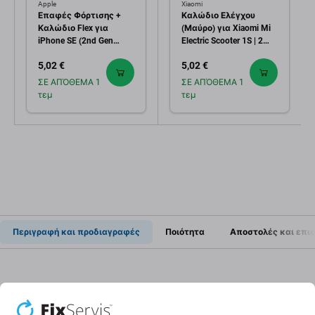
Apple
Xiaomi
Επαφές Φόρτισης +
Καλώδιο Ελέγχου
Καλώδιο Flex για
(Μαύρο) για Xiaomi Mi
iPhone SE (2nd Gen
Electric Scooter 1S | 2
2020) | Κόκκινο | Red
M365 | Essential | Pro |
5,02 €
5,02 €
Pro 2 | Μαύρο | Black
ΣΕ ΑΠΌΘΕΜΑ 1
ΣΕ ΑΠΌΘΕΜΑ 1
τεμ
τεμ
Περιγραφή και προδιαγραφές
Ποιότητα
Αποστολές και επι
Καλώδιο φρένου + Bowden για
Xiaomi Mi Electric Scooter Pro, Pro 2