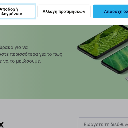
Αποδοχή
Αλλαγή προτιμήσεων
Αποδοχή ό
πιλεγμένων
θρακα για να
στε περισσότερα για το πώς
ε να το μειώσουμε.
x