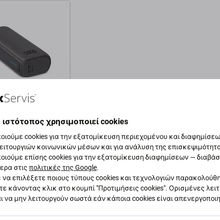
ank NanoTube,
 ιστότοπος χρησιμοποιεί cookies
h | μαύρο | black |
οιούμε cookies για την εξατομίκευση περιεχομένου και διαφημίσεων
ειτουργιών κοινωνικών μέσων και για ανάλυση της επισκεψιμότητ
οιούμε επίσης cookies για την εξατομίκευση διαφημίσεων — διαβά
ΌΘΕΜΑ 1 τεμ
ερα στις
πολιτικές της Google
.
 να επιλέξετε ποιους τύπους cookies και τεχνολογιών παρακολούθ
τε κάνοντας κλικ στο κουμπί "Προτιμήσεις cookies". Ορισμένες λει
θήκη στο καλάθι
ι να μην λειτουργούν σωστά εάν κάποια cookies είναι απενεργοποι