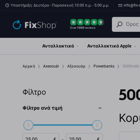
Παράβλεψη στο κύριο περιεχόμενο
Υποστήριξη: Δευτέρα - Παρασκευή 10:00 π.μ. - 5:00 μ.μ.
info@fix-
Over
1000
reviews
Ανταλλακτικά
Ανταλλακτικά Apple
Αρχική
Axesouár
Αξεσουάρ
Powerbanks
5000mAh
50
Φίλτρο
Φίλτρο ανά τιμή
Κορ
-
€
€