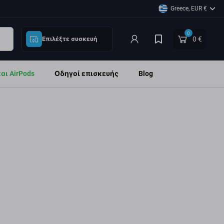
Greece, EUR €
0
0 €
Επιλέξτε συσκευή
ι AirPods
Οδηγοί επισκευής
Blog