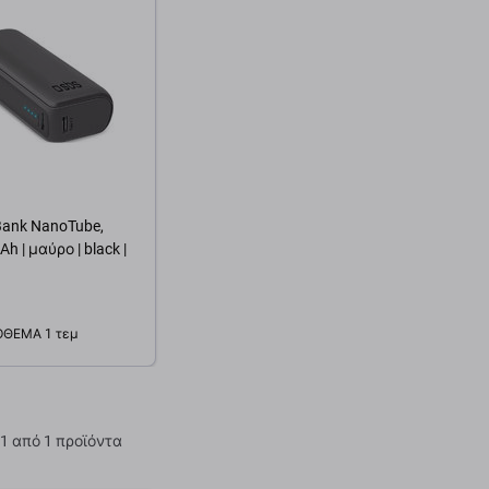
ank NanoTube,
h | μαύρο | black |
ΌΘΕΜΑ 1 τεμ
θήκη στο καλάθι
1 από 1 προϊόντα