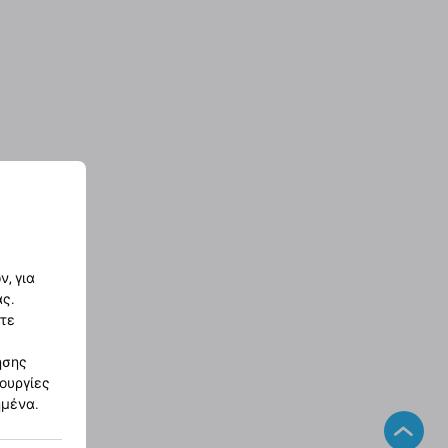
, για
ας.
στε
ησης
τουργίες
ημένα.