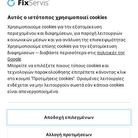
Πράσινος δρόμος
Αυτός ο ιστότοπος χρησιμοποιεί cookies
Χρησιμοποιούμε cookies για την εξατομίκευση
Βελτιώνουμε συνεχώς το αποτύπωμα άνθρακα για να
περιεχομένου και διαφημίσεων, για παροχή λειτουργιών
προστατεύσουμε τον πλανήτη μας. Διαβάστε
κοινωνικών μέσων και για ανάλυση της επισκεψιμότητας.
περισσότερα για το πώς προσαρμόζουμε τις
Χρησιμοποιούμε επίσης cookies για την εξατομίκευση
διαδικασίες μας ώστε να το μειώσουμε.
διαφημίσεων — διαβάστε περισσότερα στις
πολιτικές της
Google
.
Μάθετε περισσότερα
Μπορείτε να επιλέξετε ποιους τύπους cookies και
τεχνολογιών παρακολούθησης επιτρέπετε κάνοντας κλικ
στο κουμπί "Προτιμήσεις cookies". Ορισμένες λειτουργίες
ενδέχεται να μην λειτουργούν σωστά εάν κάποια cookies
Ενημερωτικό δελτίο Fix
είναι απενεργοποιημένα.
Εγγραφείτε για να λαμβάνετε τακτικά πληροφορίες σχετικά
με εκπτώσεις και νέα από την προσφορά μας. Ταυτόχρονα,
με την υποβολή αυτής της φόρμας, επιβεβαιώνω ότι είμαι
Αποδοχή επιλεγμένων
άνω των 16 ετών.
Αλλαγή προτιμήσεων