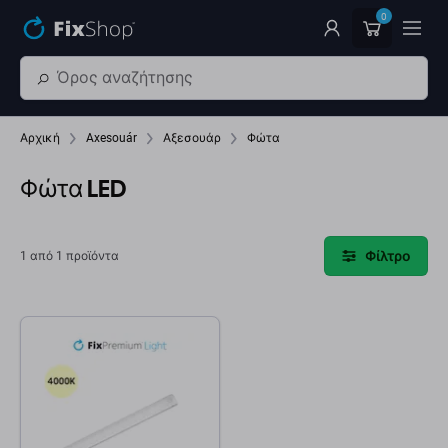
Παράβλεψη στο κύριο περιεχόμενο
0
Αρχική
Axesouár
Αξεσουάρ
Φώτα
Φώτα LED
Φίλτρο
1 από 1 προϊόντα