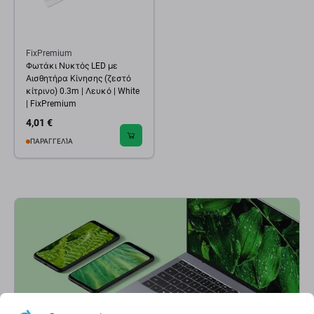
FixPremium
Φωτάκι Νυκτός LED με
Αισθητήρα Κίνησης (ζεστό
κίτρινο) 0.3m | Λευκό | White
| FixPremium
4,01 €
ΠΑΡΑΓΓΕΛΊΑ