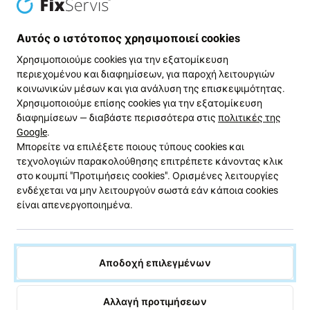
Πράσινος δρόμος
Αυτός ο ιστότοπος χρησιμοποιεί cookies
Χρησιμοποιούμε cookies για την εξατομίκευση
Βελτιώνουμε συνεχώς το αποτύπωμα άνθρακα για να
περιεχομένου και διαφημίσεων, για παροχή λειτουργιών
προστατεύσουμε τον πλανήτη μας. Διαβάστε
κοινωνικών μέσων και για ανάλυση της επισκεψιμότητας.
περισσότερα για το πώς προσαρμόζουμε τις
Χρησιμοποιούμε επίσης cookies για την εξατομίκευση
διαδικασίες μας ώστε να το μειώσουμε.
διαφημίσεων — διαβάστε περισσότερα στις
πολιτικές της
Google
.
Μάθετε περισσότερα
Μπορείτε να επιλέξετε ποιους τύπους cookies και
τεχνολογιών παρακολούθησης επιτρέπετε κάνοντας κλικ
στο κουμπί "Προτιμήσεις cookies". Ορισμένες λειτουργίες
ενδέχεται να μην λειτουργούν σωστά εάν κάποια cookies
Ενημερωτικό δελτίο Fix
είναι απενεργοποιημένα.
Εγγραφείτε για να λαμβάνετε τακτικά πληροφορίες σχετικά
με εκπτώσεις και νέα από την προσφορά μας. Ταυτόχρονα,
με την υποβολή αυτής της φόρμας, επιβεβαιώνω ότι είμαι
Αποδοχή επιλεγμένων
άνω των 16 ετών.
Αλλαγή προτιμήσεων