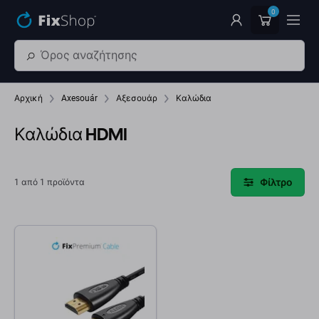
Παράβλεψη στο κύριο περιεχόμενο
0
Αρχική
Axesouár
Αξεσουάρ
Καλώδια
Καλώδια HDMI
Φίλτρο
1 από 1 προϊόντα