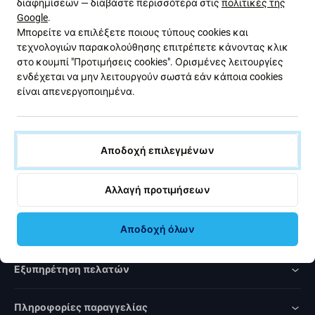
διαφημίσεων — διαβάστε περισσότερα στις
πολιτικές της
με εκπτώσεις και νέα από την προσφορά μας. Ταυτόχρονα,
Google
.
με την υποβολή αυτής της φόρμας, επιβεβαιώνω ότι είμαι
Μπορείτε να επιλέξετε ποιους τύπους cookies και
άνω των 16 ετών.
τεχνολογιών παρακολούθησης επιτρέπετε κάνοντας κλικ
στο κουμπί "Προτιμήσεις cookies". Ορισμένες λειτουργίες
ενδέχεται να μην λειτουργούν σωστά εάν κάποια cookies
Εγγραφή
είναι απενεργοποιημένα.
Συμφωνώ να λαμβάνω το ενημερωτικό δελτίο.
Αποδοχή επιλεγμένων
Αλλαγή προτιμήσεων
Rated Excellent
Αποδοχή όλων
Over
1000
reviews
Εξυπηρέτηση πελατών
Πληροφορίες παραγγελίας