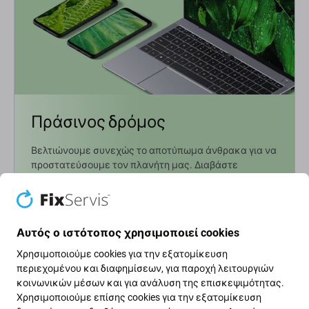
Πράσινος δρόμος
Βελτιώνουμε συνεχώς το αποτύπωμα άνθρακα για να
προστατεύσουμε τον πλανήτη μας. Διαβάστε
περισσότερα για το πώς προσαρμόζουμε τις
διαδικασίες μας ώστε να το μειώσουμε.
Μάθετε περισσότερα
Αυτός ο ιστότοπος χρησιμοποιεί cookies
Χρησιμοποιούμε cookies για την εξατομίκευση
περιεχομένου και διαφημίσεων, για παροχή λειτουργιών
Ενημερωτικό δελτίο Fix
κοινωνικών μέσων και για ανάλυση της επισκεψιμότητας.
Χρησιμοποιούμε επίσης cookies για την εξατομίκευση
Εγγραφείτε για να λαμβάνετε τακτικά πληροφορίες σχετικά