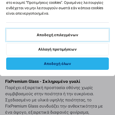
Spy Glass
στο κουμπί "Προτιμήσεις cookies". Ορισμένες λειτουργίες
ΣΕ ΑΠΌΘΕΜΑ
ΣΕ ΑΠΌΘΕΜΑ
ενδέχεται να μην λειτουργούν σωστά εάν κάποια cookies
10+ τεμ
10+ τεμ
είναι απενεργοποιημένα.
Αποδοχή επιλεγμένων
Αλλαγή προτιμήσεων
Περιγραφή και προδιαγραφές
Αποστολές και επιστροφές
Αποδοχή όλων
FixPremium Glass - Σκληρυμένο γυαλί
Παρέχει εξαιρετική προστασία οθόνης χωρίς
συμβιβασμούς στην ποιότητα ή την ευκρίνεια.
Σχεδιασμένο με υλικά υψηλής ποιότητας, το
FixPremium Glass συνδυάζει την ανθεκτικότητα με
ένα άψογο, εξαιρετικά διαφανές φινίρισμα,