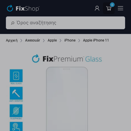
Παράβλεψη στο κύριο περιεχόμενο
0
Αρχική
Axesouár
Apple
iPhone
Apple iPhone 11