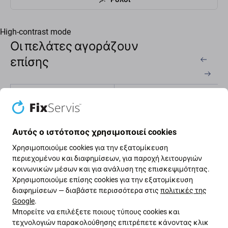
High-contrast mode
Οι πελάτες αγοράζουν
επίσης
Αυτός ο ιστότοπος χρησιμοποιεί cookies
Χρησιμοποιούμε cookies για την εξατομίκευση
περιεχομένου και διαφημίσεων, για παροχή λειτουργιών
κοινωνικών μέσων και για ανάλυση της επισκεψιμότητας.
Χρησιμοποιούμε επίσης cookies για την εξατομίκευση
FixPremium
FixPremium
διαφημίσεων — διαβάστε περισσότερα στις
πολιτικές της
Προστατευτικό Γυαλί
Προστατευτικό Γυαλί
Google
.
για iPhone XR, 11,
Privacy Anti-Spy για
FixPremium
iPhone XR | 11 |
Μπορείτε να επιλέξετε ποιους τύπους cookies και
FixPremium Privacy Anti-
τεχνολογιών παρακολούθησης επιτρέπετε κάνοντας κλικ
6,03 €
6,04 €