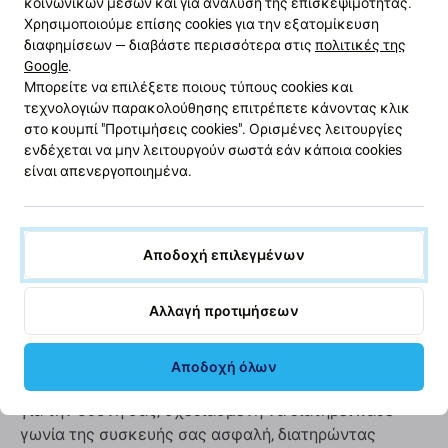
κοινωνικών μέσων και για ανάλυση της επισκεψιμότητας.
FixPremium Privacy Anti-
White
6,04 €
6,53 €
Spy Glass
Χρησιμοποιούμε επίσης cookies για την εξατομίκευση
διαφημίσεων — διαβάστε περισσότερα στις
πολιτικές της
ΣΕ ΑΠΌΘΕΜΑ
ΣΕ ΑΠΌΘΕΜΑ
10+ τεμ
10+ τεμ
Google
.
Μπορείτε να επιλέξετε ποιους τύπους cookies και
τεχνολογιών παρακολούθησης επιτρέπετε κάνοντας κλικ
στο κουμπί "Προτιμήσεις cookies". Ορισμένες λειτουργίες
ενδέχεται να μην λειτουργούν σωστά εάν κάποια cookies
είναι απενεργοποιημένα.
Αποδοχή επιλεγμένων
Περιγραφή και προδιαγραφές
Αποστολές και επιστροφές
Αλλαγή προτιμήσεων
FixPremium FullCover Glass - Σκληρυμένο γυαλί
Αποδοχή όλων
Προσφέρει κορυφαία προστασία από άκρη σε άκρη
για την οθόνη σας, σχεδιασμένη να διατηρεί κάθε
γωνία της συσκευής σας ασφαλή, διατηρώντας