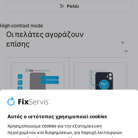
Ρολόι
High-contrast mode
Οι πελάτες αγοράζουν
επίσης
Αυτός ο ιστότοπος χρησιμοποιεί cookies
FixPremium
Apple
Προστατευτικό Γυαλί
Πίσω Γυαλί με Μεγάλη
Χρησιμοποιούμε cookies για την εξατομίκευση
Privacy Anti-Spy για
Τρύπα Κάμερας για
περιεχομένου και διαφημίσεων, για παροχή λειτουργιών
iPhone XR | 11 |
iPhone 11 | Λευκό |