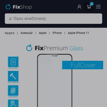
Παράβλεψη στο κύριο περιεχόμενο
0
Αρχική
Axesouár
Apple
iPhone
Apple iPhone 11