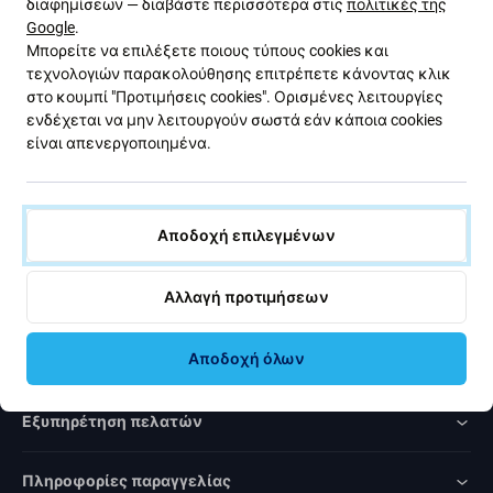
διαφημίσεων — διαβάστε περισσότερα στις
πολιτικές της
με εκπτώσεις και νέα από την προσφορά μας. Ταυτόχρονα,
Google
.
με την υποβολή αυτής της φόρμας, επιβεβαιώνω ότι είμαι
Μπορείτε να επιλέξετε ποιους τύπους cookies και
άνω των 16 ετών.
τεχνολογιών παρακολούθησης επιτρέπετε κάνοντας κλικ
στο κουμπί "Προτιμήσεις cookies". Ορισμένες λειτουργίες
ενδέχεται να μην λειτουργούν σωστά εάν κάποια cookies
Εγγραφή
είναι απενεργοποιημένα.
Συμφωνώ να λαμβάνω το ενημερωτικό δελτίο.
Αποδοχή επιλεγμένων
Αλλαγή προτιμήσεων
Rated Excellent
Αποδοχή όλων
Over
1000
reviews
Εξυπηρέτηση πελατών
Πληροφορίες παραγγελίας