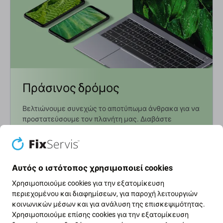
Πράσινος δρόμος
Βελτιώνουμε συνεχώς το αποτύπωμα άνθρακα για να
προστατεύσουμε τον πλανήτη μας. Διαβάστε
περισσότερα για το πώς προσαρμόζουμε τις
διαδικασίες μας ώστε να το μειώσουμε.
Μάθετε περισσότερα
Αυτός ο ιστότοπος χρησιμοποιεί cookies
Χρησιμοποιούμε cookies για την εξατομίκευση
περιεχομένου και διαφημίσεων, για παροχή λειτουργιών
Ενημερωτικό δελτίο Fix
κοινωνικών μέσων και για ανάλυση της επισκεψιμότητας.
Χρησιμοποιούμε επίσης cookies για την εξατομίκευση
Εγγραφείτε για να λαμβάνετε τακτικά πληροφορίες σχετικά