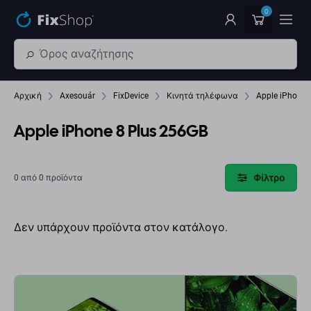
Παράβλεψη στο κύριο περιεχόμενο
0
Αρχική
Axesouár
FixDevice
Κινητά τηλέφωνα
Apple iPhone 
Apple iPhone 8 Plus 256GB
Φίλτρο
0 από 0 προϊόντα
Δεν υπάρχουν προϊόντα στον κατάλογο.