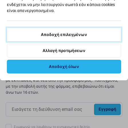
ενδέχεται να μην λειτουργούν σωστά εάν κάποια cookies
Βελτιώνουμε συνεχώς το αποτύπωμα άνθρακα για να
είναι απενεργοποιημένα.
προστατεύσουμε τον πλανήτη μας. Διαβάστε
περισσότερα για το πώς προσαρμόζουμε τις
διαδικασίες μας ώστε να το μειώσουμε.
Αποδοχή επιλεγμένων
Μάθετε περισσότερα
Αλλαγή προτιμήσεων
Ενημερωτικό δελτίο Fix
Αποδοχή όλων
Εγγραφείτε για να λαμβάνετε τακτικά πληροφορίες σχετικά
με εκπτώσεις και νέα από την προσφορά μας. Ταυτόχρονα,
με την υποβολή αυτής της φόρμας, επιβεβαιώνω ότι είμαι
άνω των 16 ετών.
Εγγραφή
Συμφωνώ να λαμβάνω το ενημερωτικό δελτίο.