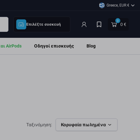
Greece, EUR €
0
0 €
Επιλέξτε συσκευή
ι AirPods
Οδηγοί επισκευής
Blog
Ταξινόμηση:
Κορυφαία πωλημένα