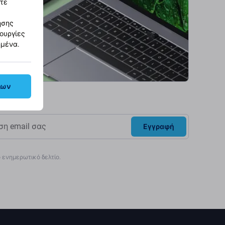
στε
ησης
τουργίες
ημένα.
λων
Εγγραφή
ενημερωτικό δελτίο.