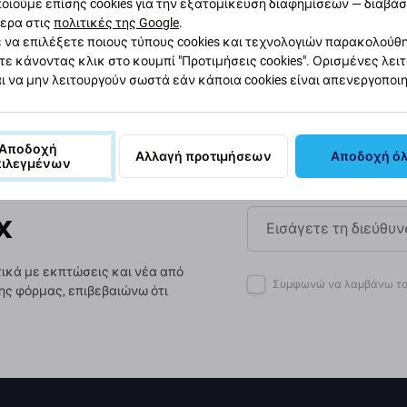
στε περισσότερα για το πώς
οιούμε επίσης cookies για την εξατομίκευση διαφημίσεων — διαβά
ερα στις
πολιτικές της Google
.
ε να το μειώσουμε.
 να επιλέξετε ποιους τύπους cookies και τεχνολογιών παρακολούθ
τε κάνοντας κλικ στο κουμπί "Προτιμήσεις cookies". Ορισμένες λει
ι να μην λειτουργούν σωστά εάν κάποια cookies είναι απενεργοποι
Αποδοχή
Αλλαγή προτιμήσεων
Αποδοχή ό
πιλεγμένων
x
ικά με εκπτώσεις και νέα από
Συμφωνώ να λαμβάνω το 
ης φόρμας, επιβεβαιώνω ότι