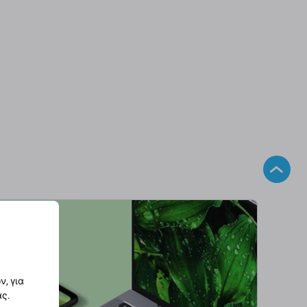
, για
ας.