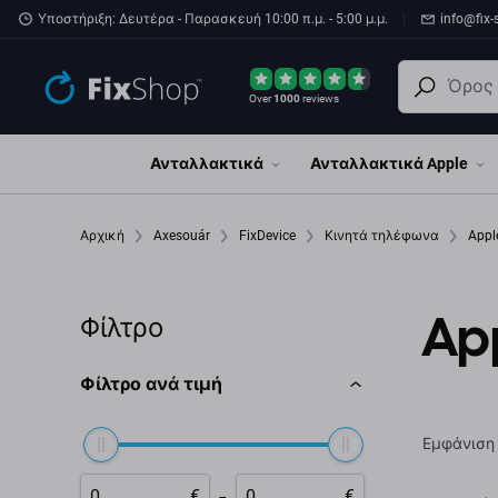
Παράβλεψη στο κύριο περιεχόμενο
Υποστήριξη: Δευτέρα - Παρασκευή 10:00 π.μ. - 5:00 μ.μ.
info@fix-
Over
1000
reviews
Ανταλλακτικά
Ανταλλακτικά Apple
Αρχική
Axesouár
FixDevice
Κινητά τηλέφωνα
Appl
App
Φίλτρο
Φίλτρο ανά τιμή
Εμφάνιση
-
€
€