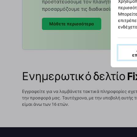
προστατεύσουμε τον πλανήτη μας. Διαβά
Χρησιμοπ
περισσότ
προσαρμόζουμε τις διαδικασίες μας ώστ
Μπορείτε
επιτρέπε
Μάθετε περισσότερα
ενδέχετα
ε
Ενημερωτικό δελτίο Fi
Εγγραφείτε για να λαμβάνετε τακτικά πληροφορίες σχετ
την προσφορά μας. Ταυτόχρονα, με την υποβολή αυτής τ
είμαι άνω των 16 ετών.