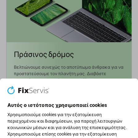
Πράσινος δρόμος
Βελτιώνουμε συνεχώς το αποτύπωμα άνθρακα για να
προστατεύσουμε τον πλανήτη μας. Διαβάστε
περισσότερα για το πώς προσαρμόζουμε τις
διαδικασίες μας ώστε να το μειώσουμε.
Μάθετε περισσότερα
Αυτός ο ιστότοπος χρησιμοποιεί cookies
Χρησιμοποιούμε cookies για την εξατομίκευση
περιεχομένου και διαφημίσεων, για παροχή λειτουργιών
Ενημερωτικό δελτίο Fix
κοινωνικών μέσων και για ανάλυση της επισκεψιμότητας.
Χρησιμοποιούμε επίσης cookies για την εξατομίκευση
Εγγραφείτε για να λαμβάνετε τακτικά πληροφορίες σχετικά