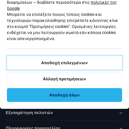
διαφημίσεων — διαβάστε περισσότερα στις
πολιτικές της
με εκπτώσεις και νέα από την προσφορά μας. Ταυτόχρονα,
Google
.
με την υποβολή αυτής της φόρμας, επιβεβαιώνω ότι είμαι
Μπορείτε να επιλέξετε ποιους τύπους cookies και
άνω των 16 ετών.
τεχνολογιών παρακολούθησης επιτρέπετε κάνοντας κλικ
στο κουμπί "Προτιμήσεις cookies". Ορισμένες λειτουργίες
ενδέχεται να μην λειτουργούν σωστά εάν κάποια cookies
Εγγραφή
είναι απενεργοποιημένα.
Συμφωνώ να λαμβάνω το ενημερωτικό δελτίο.
Αποδοχή επιλεγμένων
Αλλαγή προτιμήσεων
Rated Excellent
Αποδοχή όλων
Over
1000
reviews
Εξυπηρέτηση πελατών
Πληροφορίες παραγγελίας