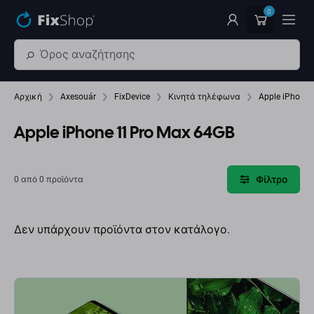
Παράβλεψη στο κύριο περιεχόμενο
0
Αρχική
Axesouár
FixDevice
Κινητά τηλέφωνα
Apple iPhone 
Apple iPhone 11 Pro Max 64GB
Φίλτρο
0 από 0 προϊόντα
Δεν υπάρχουν προϊόντα στον κατάλογο.