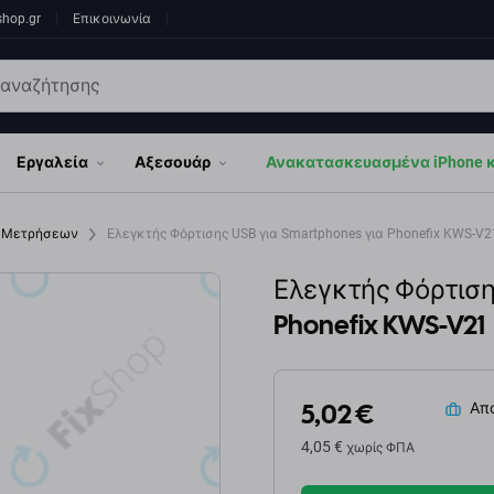
shop.gr
Επικοινωνία
Εργαλεία
Αξεσουάρ
Ανακατασκευασμένα iPhone κα
ι Μετρήσεων
Ελεγκτής Φόρτισης USB για Smartphones για Phonefix KWS-V2
Ελεγκτής Φόρτιση
Phonefix KWS-V21
5,02 €
Απο
4,05 €
χωρίς ΦΠΑ