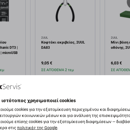
2UUL
2UUL
δίου
Κοφτάκι ακριβείας, 2UUL
Μίνι βάση
anic DT3 |
DA83
οθόνης, 2
 | microUSB
9,05 €
6,03 €
εμ
ΣΕ ΑΠΌΘΕΜΑ 2 τεμ
ΣΕ ΑΠΌΘΕΜ
κη στο
Προσθήκη στο
Πρ
άθι
καλάθι
 ιστότοπος χρησιμοποιεί cookies
οιούμε cookies για την εξατομίκευση περιεχομένου και διαφημίσεων
ειτουργιών κοινωνικών μέσων και για ανάλυση της επισκεψιμότητ
οιούμε επίσης cookies για την εξατομίκευση διαφημίσεων — διαβά
ερα στις
πολιτικές της Google
.