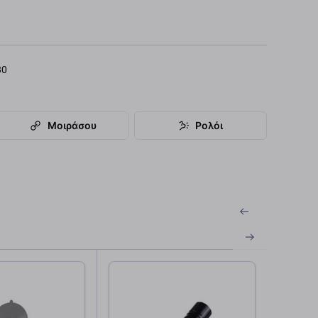
80
Μοιράσου
Ρολόι