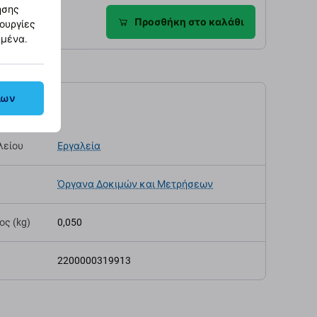
ησης
Προσθήκη στο καλάθι
τουργίες
ημένα.
λων
αγραφές
λείου
Εργαλεία
Όργανα Δοκιμών και Μετρήσεων
ς (kg)
0,050
2200000319913