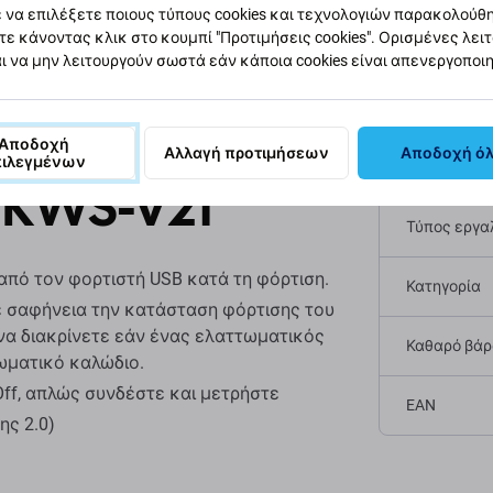
 να επιλέξετε ποιους τύπους cookies και τεχνολογιών παρακολούθ
Περιγραφή και προδιαγραφές
Αποστολές και επιστροφές
τε κάνοντας κλικ στο κουμπί "Προτιμήσεις cookies". Ορισμένες λει
ι να μην λειτουργούν σωστά εάν κάποια cookies είναι απενεργοποι
ισης USB για
Αποδοχή
Αλλαγή προτιμήσεων
Αποδοχή ό
πιλεγμένων
Προδι
 KWS-V21
Τύπος εργα
από τον φορτιστή USB κατά τη φόρτιση.
Κατηγορία
ε σαφήνεια την κατάσταση φόρτισης του
 να διακρίνετε εάν ένας ελαττωματικός
Καθαρό βάρο
ωματικό καλώδιο.
Off, απλώς συνδέστε και μετρήστε
EAN
ης 2.0)