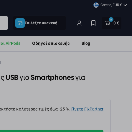
Greece, EUR €
0
0 €
Επιλέξτε συσκευή
ι AirPods
Οδηγοί επισκευής
Blog
1
ς USB για Smartphones για
κτήστε καλύτερες τιμές έως -25 %.
Γίνετε FixPartner