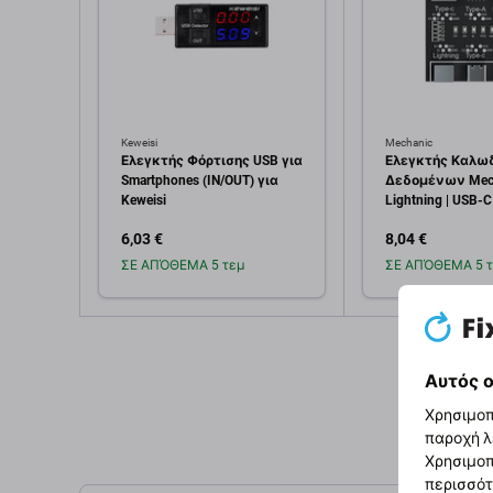
Keweisi
Mechanic
Ελεγκτής Φόρτισης USB για
Ελεγκτής Καλω
Smartphones (IN/OUT) για
Δεδομένων Mech
Keweisi
Lightning | USB-C
6,03 €
8,04 €
ΣΕ ΑΠΌΘΕΜΑ 5 τεμ
ΣΕ ΑΠΌΘΕΜΑ 5 τ
Προσθήκη στο
Προσθή
καλάθι
καλ
Αυτός ο
Χρησιμοπ
παροχή λ
Χρησιμοπ
περισσότ