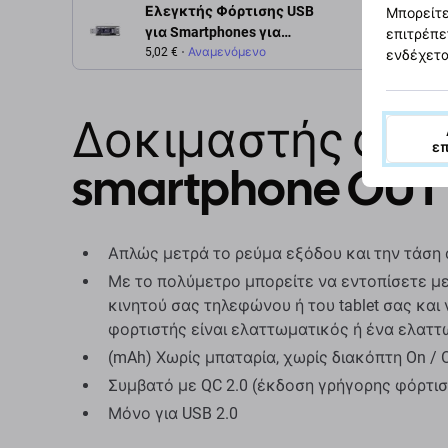
Ελεγκτής Φόρτισης USB
Μπορείτε
για Smartphones για
επιτρέπε
Phonefix KWS-V21
5,02 €
Αναμενόμενο
ενδέχετα
Δοκιμαστής φόρτ
ε
smartphone OUT
Απλώς μετρά το ρεύμα εξόδου και την τάση 
Με το πολύμετρο μπορείτε να εντοπίσετε μ
κινητού σας τηλεφώνου ή του tablet σας και
φορτιστής είναι ελαττωματικός ή ένα ελαττ
(mAh) Χωρίς μπαταρία, χωρίς διακόπτη On / 
Συμβατό με QC 2.0 (έκδοση γρήγορης φόρτισ
Μόνο για USB 2.0