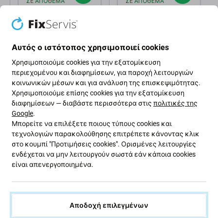
ΣΕ ΑΠΌΘΕΜΑ
ΣΕ ΑΠΌΘΕΜΑ
10+ τεμ
10+ τεμ
Αυτός ο ιστότοπος χρησιμοποιεί cookies
Χρησιμοποιούμε cookies για την εξατομίκευση
περιεχομένου και διαφημίσεων, για παροχή λειτουργιών
κοινωνικών μέσων και για ανάλυση της επισκεψιμότητας.
Χρησιμοποιούμε επίσης cookies για την εξατομίκευση
διαφημίσεων — διαβάστε περισσότερα στις
πολιτικές της
Περιγραφή και προδιαγραφές
Αποστολές και επιστροφές
Google
.
Μπορείτε να επιλέξετε ποιους τύπους cookies και
τεχνολογιών παρακολούθησης επιτρέπετε κάνοντας κλικ
QianLi - Πένσα αποσυναρμολόγησης
στο κουμπί "Προτιμήσεις cookies". Ορισμένες λειτουργίες
ενδέχεται να μην λειτουργούν σωστά εάν κάποια cookies
- 0,1 mm (Εξαιρετικά λεπτή)
είναι απενεργοποιημένα.
Το μεταλλικό τρίγωνο QianLi έχει σχεδιαστεί για
αποσυναρμολόγηση και εργασίες σέρβις σε κινητά
Αποδοχή επιλεγμένων
τηλέφωνα και tablet. Η υψηλής ποιότητας ατσάλινη