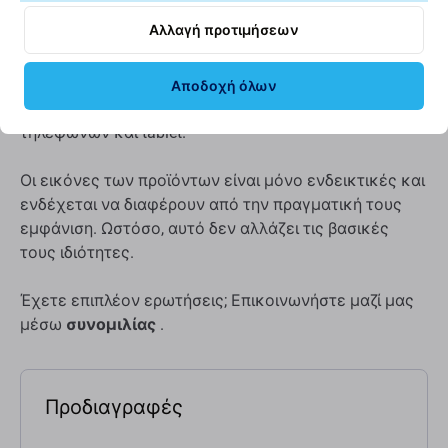
άκρη περνάει εύκολα ανάμεσα στα πιο σκληρά κενά
Αλλαγή προτιμήσεων
στις πιο σκληρές συσκευές και, χάρη στην ευελιξία
της, διευκολύνει το άνοιγμα των συσκευών. Το
εργαλείο έχει σχεδιαστεί έτσι ώστε η συσκευή να μην
Αποδοχή όλων
καταστρέφεται κατά το άνοιγμα ή την τοποθέτηση
τηλεφώνων και tablet.
Οι εικόνες των προϊόντων είναι μόνο ενδεικτικές και
ενδέχεται να διαφέρουν από την πραγματική τους
εμφάνιση. Ωστόσο, αυτό δεν αλλάζει τις βασικές
τους ιδιότητες.
Έχετε επιπλέον ερωτήσεις; Επικοινωνήστε μαζί μας
μέσω
συνομιλίας
.
Προδιαγραφές