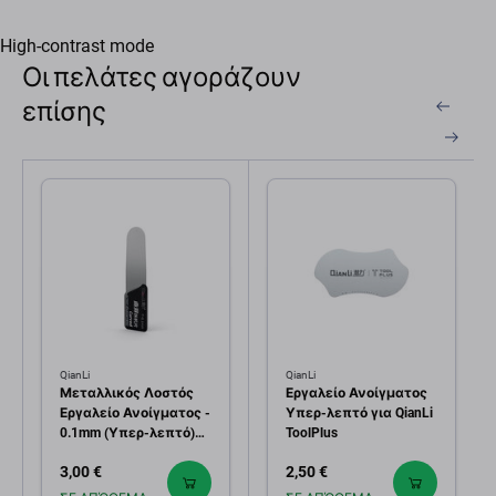
High-contrast mode
Οι πελάτες αγοράζουν
επίσης
QianLi
QianLi
Μεταλλικός Λοστός
Εργαλείο Ανοίγματος
Εργαλείο Ανοίγματος -
Υπερ-λεπτό για QianLi
0.1mm (Υπερ-λεπτό)
ToolPlus
για QianLi ToolPlus
3,00 €
2,50 €