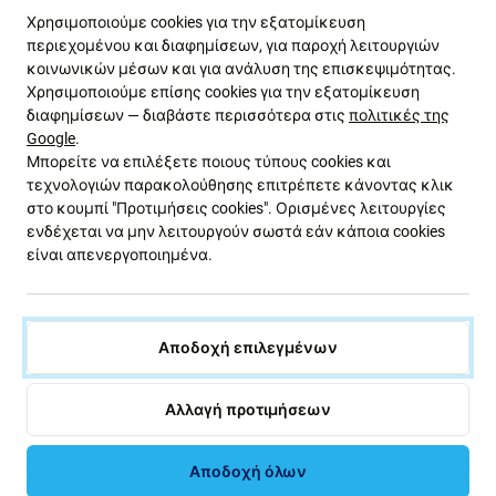
Γιατί να μην αρκεστείτε σε μια φθηνή
Χρησιμοποιούμε cookies για την εξατομίκευση
αντικατάσταση;
περιεχομένου και διαφημίσεων, για παροχή λειτουργιών
κοινωνικών μέσων και για ανάλυση της επισκεψιμότητας.
Οι φθηνές οθόνες, όπως Hard OLED ή Aftermarket,
Χρησιμοποιούμε επίσης cookies για την εξατομίκευση
μπορεί να φαίνονται δελεαστικές, αλλά
διαφημίσεων — διαβάστε περισσότερα στις
πολιτικές της
Google
.
συνοδεύονται από:
Μπορείτε να επιλέξετε ποιους τύπους cookies και
τεχνολογιών παρακολούθησης επιτρέπετε κάνοντας κλικ
υψηλότερη κατανάλωση ενέργειας,
στο κουμπί "Προτιμήσεις cookies". Ορισμένες λειτουργίες
χαμηλότερη αντίθεση και ανακριβή χρώματα,
ενδέχεται να μην λειτουργούν σωστά εάν κάποια cookies
είναι απενεργοποιημένα.
αδύναμη αναγνωσιμότητα στο φως του ήλιου,
πιο αργή απόκριση αφής,
απώλεια λειτουργιών όπως True Tone και Face ID.
Αποδοχή επιλεγμένων
Συχνές ερωτήσεις (FAQ)
Αλλαγή προτιμήσεων
Ποια είναι η διαφορά μεταξύ Soft και Hard OLED;
Αποδοχή όλων
Η Soft OLED ταιριάζει με το αρχικό μέγεθος και την