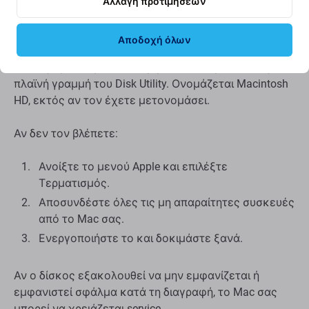
Αλλαγή προτιμήσεων
Αν δεν εμφανίζεται το Macintosh HD
Αποδοχή όλων
Από προεπιλογή, ο ενσωματωμένος δίσκος
εκκίνησης θα πρέπει να εμφανίζεται πρώτος στην
πλαϊνή γραμμή του Disk Utility. Ονομάζεται Macintosh
HD, εκτός αν τον έχετε μετονομάσει.
Αν δεν τον βλέπετε:
Ανοίξτε το μενού Apple και επιλέξτε
Τερματισμός.
Αποσυνδέστε όλες τις μη απαραίτητες συσκευές
από το Mac σας.
Ενεργοποιήστε το και δοκιμάστε ξανά.
Αν ο δίσκος εξακολουθεί να μην εμφανίζεται ή
εμφανιστεί σφάλμα κατά τη διαγραφή, το Mac σας
μπορεί να χρειάζεται service.