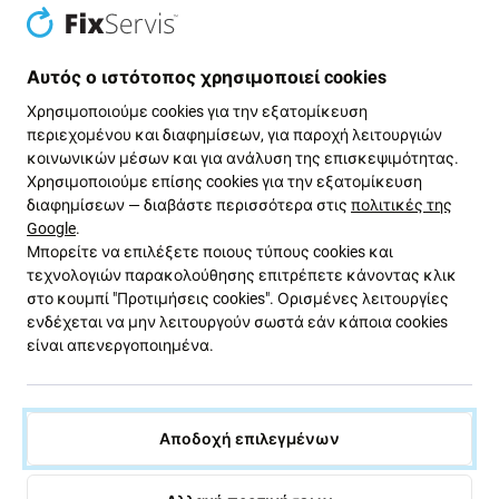
μπορείτε να τους διαγράψετε με τον ίδιο τρόπο.
Όταν ολοκληρωθεί η διαδικασία, κλείστε το Disk
Utility και επιστρέψτε στο κύριο παράθυρο του
Αυτός ο ιστότοπος χρησιμοποιεί cookies
Recovery.
Χρησιμοποιούμε cookies για την εξατομίκευση
Για να εγκαταστήσετε το macOS στον
περιεχομένου και διαφημίσεων, για παροχή λειτουργιών
διαγραμμένο δίσκο, επιλέξτε Επανεγκατάσταση
κοινωνικών μέσων και για ανάλυση της επισκεψιμότητας.
macOS, κάντε κλικ στο Συνέχεια και
Χρησιμοποιούμε επίσης cookies για την εξατομίκευση
ακολουθήστε τις οδηγίες που εμφανίζονται στην
διαφημίσεων — διαβάστε περισσότερα στις
πολιτικές της
οθόνη.
Google
.
Μπορείτε να επιλέξετε ποιους τύπους cookies και
τεχνολογιών παρακολούθησης επιτρέπετε κάνοντας κλικ
στο κουμπί "Προτιμήσεις cookies". Ορισμένες λειτουργίες
ενδέχεται να μην λειτουργούν σωστά εάν κάποια cookies
είναι απενεργοποιημένα.
Αποδοχή επιλεγμένων