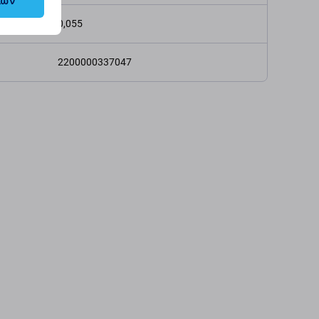
λων
ς (kg)
0,055
2200000337047