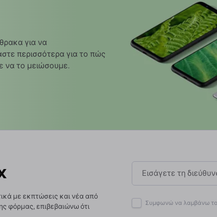
θρακα για να
στε περισσότερα για το πώς
ε να το μειώσουμε.
x
ικά με εκπτώσεις και νέα από
Συμφωνώ να λαμβάνω το 
ης φόρμας, επιβεβαιώνω ότι