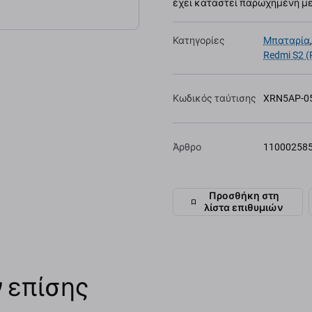
έχει καταστεί παρωχημένη με 
Κατηγορίες
Μπαταρία
Redmi S2 
Κωδικός ταύτισης
XRN5AP-0
Άρθρο
11000258
Προσθήκη στη
λίστα επιθυμιών
 επίσης