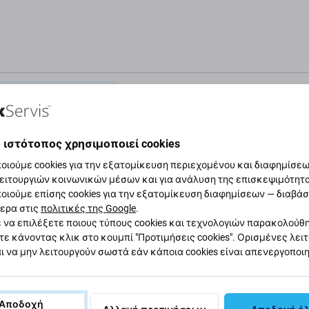
αφή και προδιαγραφές
Ποιότητα
Αποστολές και επιστ
 ιστότοπος χρησιμοποιεί cookies
Redmi Note 5A MDI6S
οιούμε cookies για την εξατομίκευση περιεχομένου και διαφημίσεων
ειτουργιών κοινωνικών μέσων και για ανάλυση της επισκεψιμότητ
Προδι
οιούμε επίσης cookies για την εξατομίκευση διαφημίσεων — διαβά
ερα στις
πολιτικές της Google
.
έχει φουσκώσει ή έχει χάσει χωρητικότητα,
Τύπος συσ
 να επιλέξετε ποιους τύπους cookies και τεχνολογιών παρακολούθ
τε κάνοντας κλικ στο κουμπί "Προτιμήσεις cookies". Ορισμένες λει
ι να μην λειτουργούν σωστά εάν κάποια cookies είναι απενεργοποι
Κατηγορία
α;
Πρωτοτυπί
Αποδοχή