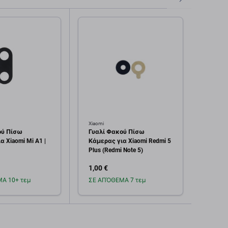
Xiaomi
Xiaomi
ού Πίσω
Γυαλί Φακού Πίσω
Μπρο
 Xiaomi Mi A1 |
Κάμερας για Xiaomi Redmi 5
Xiaom
Plus (Redmi Note 5)
1,00 €
1,00 
Α 10+ τεμ
ΣΕ ΑΠΌΘΕΜΑ 7 τεμ
Σε α
οσθήκη στο
Προσθήκη στο
καλάθι
καλάθι