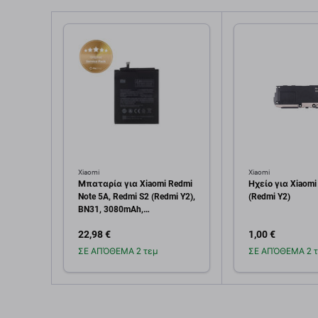
Xiaomi
Xiaomi
Μπαταρία για Xiaomi Redmi
Ηχείο για Xiaomi
Note 5A, Redmi S2 (Redmi Y2),
(Redmi Y2)
BN31, 3080mAh,
46BN31G05014, Service Pack
22,98 €
1,00 €
ΣΕ ΑΠΌΘΕΜΑ 2 τεμ
ΣΕ ΑΠΌΘΕΜΑ 2 τ
Προσθήκη στο
Προσθή
καλάθι
καλ