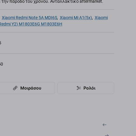
την πάροδο του χρόνου. Ανταλλακτικό aftermarket.
,
Xiaomi Redmi Note 5A MDI6S
,
Xiaomi Mi A1(5x)
,
Xiaomi
(Redmi Y2) M1803E6G M1803E6H
5
50
Μοιράσου
Ρολόι