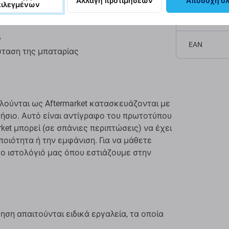
Αλλαγή προτιμήσεων
Αποδοχή ό
πιλεγμένων
Καθαρό βάρο
%
EAN
σταση της μπαταρίας
λούνται ως Aftermarket κατασκευάζονται με
γνήσιο. Αυτό είναι αντίγραφο του πρωτοτύπου
ket μπορεί (σε σπάνιες περιπτώσεις) να έχει
ποιότητα ή την εμφάνιση. Για να μάθετε
το ιστολόγιό μας όπου εστιάζουμε στην
ση απαιτούνται ειδικά εργαλεία, τα οποία