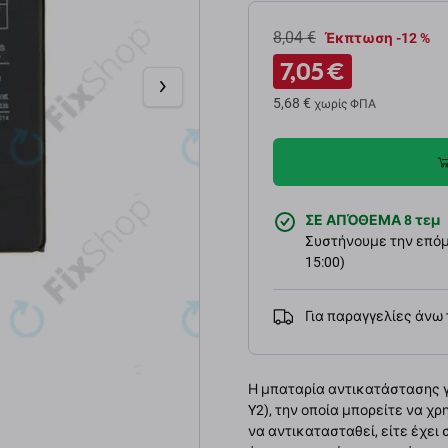
8,04 €
Έκπτωση -12 %
7,05 €
5,68 €
χωρίς ΦΠΑ
ΣΕ ΑΠΌΘΕΜΑ 8 τεμ
Συστήνουμε την επόμε
15:00)
Για παραγγελίες άνω
Η μπαταρία αντικατάστασης για
Y2), την οποία μπορείτε να χ
να αντικατασταθεί, είτε έχει