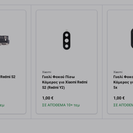
Xiaomi
Xiaomi
 Redmi S2
Γυαλί Φακού Πίσω
Γυαλί Φακ
Κάμερας για Xiaomi Redmi
Κάμερας για
S2 (Redmi Y2)
5x
1,00 €
1,00 €
εμ
ΣΕ ΑΠΌΘΕΜΑ 10+ τεμ
ΣΕ ΑΠΌΘΕΜ
κη στο
Προσθήκη στο
Πρ
άθι
καλάθι