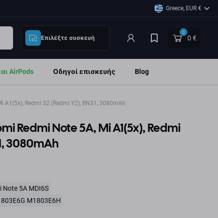
Greece, EUR €
0
0 €
Επιλέξτε συσκευή
ι AirPods
Οδηγοί επισκευής
Blog
i A1(5x), Redmi S2 (Redmi Y2), BN31, 3080mAh
mi Redmi Note 5A, Mi A1(5x), Redmi
31, 3080mAh
i Note 5A MDI6S
 M1803E6G M1803E6H