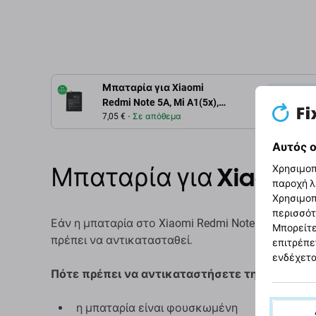
Μπαταρία για Xiaomi
Περιγρ
Redmi Note 5A, Mi A1(5x),
Redmi S2 (Redmi Y2), BN31,
7,05 €
Σε απόθεμα
3080mAh
Αυτός ο
Μπαταρία για Xiaomi 
Χρησιμοπ
παροχή λ
Χρησιμοπ
περισσότ
Εάν η μπαταρία στο Xiaomi Redmi Note 5A MDI6S 
Μπορείτε
πρέπει να αντικατασταθεί.
επιτρέπε
ενδέχετα
Πότε πρέπει να αντικαταστήσετε την μπαταρί
η μπαταρία είναι φουσκωμένη