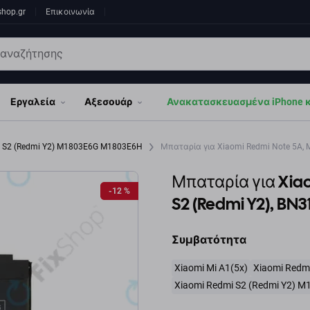
shop.gr
Επικοινωνία
Εργαλεία
Αξεσουάρ
Ανακατασκευασμένα iPhone κα
i S2 (Redmi Y2) M1803E6G M1803E6H
Μπαταρία για Xiaomi Redmi Note 5A, M
Μπαταρία για Xiao
-12 %
-12 %
S2 (Redmi Y2), BN
Συμβατότητα
Xiaomi Mi A1(5x)
Xiaomi Redm
Xiaomi Redmi S2 (Redmi Y2)