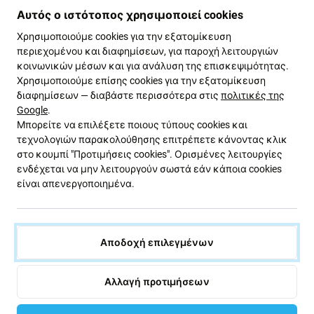
Αυτός ο ιστότοπος χρησιμοποιεί cookies
Τα πλεονεκτήματα και τα μειονεκτήματα που
αναφέρονται παρακάτω συγκρίνονται με την αρχική
Χρησιμοποιούμε cookies για την εξατομίκευση
περιεχομένου και διαφημίσεων, για παροχή λειτουργιών
οθόνη του κατασκευαστή.
κοινωνικών μέσων και για ανάλυση της επισκεψιμότητας.
Φόντα:
Χρησιμοποιούμε επίσης cookies για την εξατομίκευση
διαφημίσεων — διαβάστε περισσότερα στις
πολιτικές της
Χαμηλή τιμή
Google
.
Χρήση τεχνολογίας LCD
Μπορείτε να επιλέξετε ποιους τύπους cookies και
τεχνολογιών παρακολούθησης επιτρέπετε κάνοντας κλικ
στο κουμπί "Προτιμήσεις cookies". Ορισμένες λειτουργίες
Μειονεκτήματα:
ενδέχεται να μην λειτουργούν σωστά εάν κάποια cookies
είναι απενεργοποιημένα.
Μικρότερος χώρος προβολής
Ελαφρώς ψηλότερο κάτω άκρο
Δεν είναι δυνατή η εμφάνιση αληθινού μαύρου
Αποδοχή επιλεγμένων
Μειωμένη φωτεινότητα
Χαμηλότερη ανάλυση
Αλλαγή προτιμήσεων
Χαμηλότερη αξιοπιστία
Ευρύτερο πλαίσιο γύρω από την οθόνη