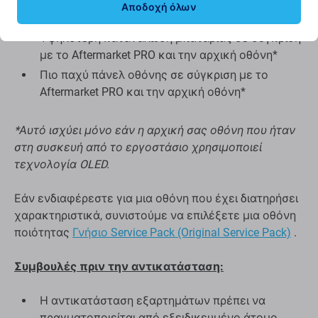
Αποδοχή όλων
Δεν υποστηρίζει το Allways on display*
Υψηλότερη κατανάλωση μπαταρίας σε σύγκριση
με το Aftermarket PRO και την αρχική οθόνη*
Πιο παχύ πάνελ οθόνης σε σύγκριση με το
Aftermarket PRO και την αρχική οθόνη*
*Αυτό ισχύει μόνο εάν η αρχική σας οθόνη που ήταν
στη συσκευή από το εργοστάσιο χρησιμοποιεί
τεχνολογία OLED.
Εάν ενδιαφέρεστε για μια οθόνη που έχει διατηρήσει
χαρακτηριστικά, συνιστούμε να επιλέξετε μια οθόνη
ποιότητας
Γνήσιο Service Pack (Original Service Pack)
.
Συμβουλές πριν την αντικατάσταση:
Η αντικατάσταση εξαρτημάτων πρέπει να
πραγματοποιείται από εξειδικευμένο άτομο.