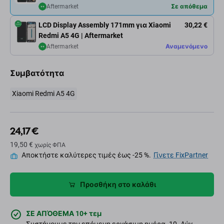
Aftermarket
Σε απόθεμα
LCD Display Assembly 171mm για Xiaomi
30,22 €
Redmi A5 4G | Aftermarket
Aftermarket
Αναμενόμενο
Συμβατότητα
Xiaomi Redmi A5 4G
24,17 €
19,50 €
χωρίς ΦΠΑ
Αποκτήστε καλύτερες τιμές έως -25 %.
Γίνετε FixPartner
Προσθήκη στο καλάθι
ΣΕ ΑΠΌΘΕΜΑ 10+ τεμ