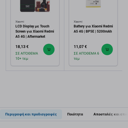
Xiaomi
Xiaomi
LCD Display με Touch
Battery για Xiaomi Redmi
Screen για Xiaomi Redmi
A5 4G | BP5E | 5200mAh
A5 4G | Aftermarket
18,13 €
11,07 €
ΣΕ ΑΠΌΘΕΜΑ
ΣΕ ΑΠΌΘΕΜΑ 6
10+ τεμ
τεμ
Περιγραφή και προδιαγραφές
Ποιότητα
Αποστολές και επι