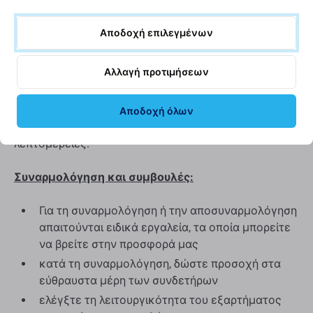
ίδια πρότυπα, προδιαγραφές και υλικά με το γνήσιο.
Αυτό είναι αντίγραφο του πρωτοτύπου και το
Αποδοχή επιλεγμένων
ανταλλακτικό που παραδίδεται ως Aftermarket μπορεί
(σε σπάνιες περιπτώσεις) να έχει ελάχιστες
Αλλαγή προτιμήσεων
παραλλαγές στη λειτουργικότητα, την ποιότητα ή την
εμφάνιση. Για να μάθετε περισσότερα σχετικά με την
ποιότητα, διαβάστε το ιστολόγιό μας όπου
Αποδοχή όλων
εστιάζουμε στην ποιότητα με περισσότερες
λεπτομέρειες.
Συναρμολόγηση και συμβουλές:
Για τη συναρμολόγηση ή την αποσυναρμολόγηση
απαιτούνται ειδικά εργαλεία, τα οποία μπορείτε
να βρείτε στην προσφορά μας
κατά τη συναρμολόγηση, δώστε προσοχή στα
εύθραυστα μέρη των συνδετήρων
ελέγξτε τη λειτουργικότητα του εξαρτήματος