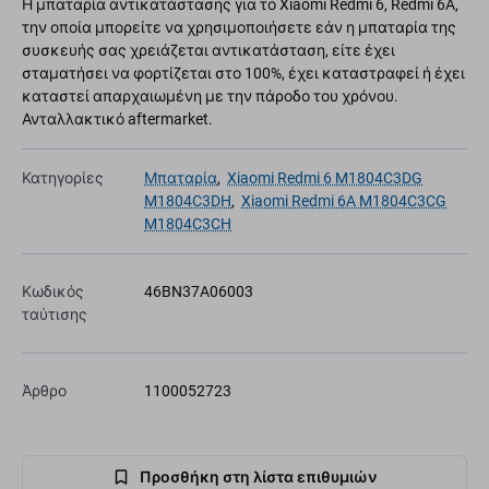
Η μπαταρία αντικατάστασης για το Xiaomi Redmi 6, Redmi 6A,
την οποία μπορείτε να χρησιμοποιήσετε εάν η μπαταρία της
συσκευής σας χρειάζεται αντικατάσταση, είτε έχει
σταματήσει να φορτίζεται στο 100%, έχει καταστραφεί ή έχει
καταστεί απαρχαιωμένη με την πάροδο του χρόνου.
Ανταλλακτικό aftermarket.
Κατηγορίες
Μπαταρία
,
Xiaomi Redmi 6 M1804C3DG
M1804C3DH
,
Xiaomi Redmi 6A M1804C3CG
M1804C3CH
Κωδικός
46BN37A06003
ταύτισης
Άρθρο
1100052723
Προσθήκη στη λίστα επιθυμιών