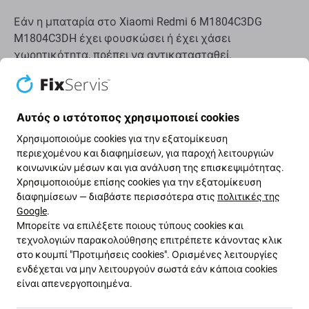
Εάν η μπαταρία στο Xiaomi Redmi 6 M1804C3DG
M1804C3DH έχει φουσκώσει ή έχει χάσει
χωρητικότητα, πρέπει να αντικατασταθεί.
Πότε πρέπει να αντικαταστήσετε την μπαταρία;
Αυτός ο ιστότοπος χρησιμοποιεί cookies
η μπαταρία είναι φουσκωμένη
Χρησιμοποιούμε cookies για την εξατομίκευση
η συσκευή αποφορτίζεται γρήγορα
περιεχομένου και διαφημίσεων, για παροχή λειτουργιών
η συσκευή υπερθερμαίνεται
κοινωνικών μέσων και για ανάλυση της επισκεψιμότητας.
η συσκευή δεν μπορεί να φορτιστεί στο 100%
Χρησιμοποιούμε επίσης cookies για την εξατομίκευση
διαφημίσεων — διαβάστε περισσότερα στις
πολιτικές της
η συσκευή δεν υποδεικνύει σωστά την
Google
.
κατάσταση της μπαταρίας
Μπορείτε να επιλέξετε ποιους τύπους cookies και
τεχνολογιών παρακολούθησης επιτρέπετε κάνοντας κλικ
Ποιότητα ανταλλακτικών
στο κουμπί "Προτιμήσεις cookies". Ορισμένες λειτουργίες
ενδέχεται να μην λειτουργούν σωστά εάν κάποια cookies
είναι απενεργοποιημένα.
Ποιότητα: Aftermarket
- Τα ανταλλακτικά που
πωλούνται ως Aftermarket κατασκευάζονται με τα