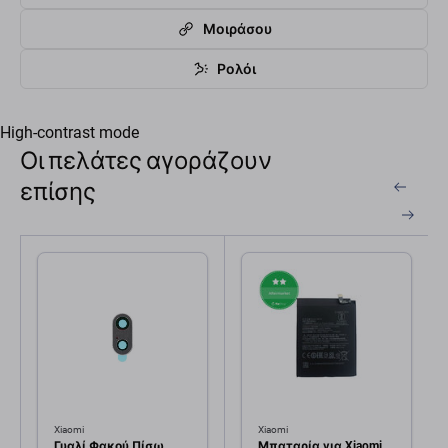
Μοιράσου
Ρολόι
High-contrast mode
Οι πελάτες αγοράζουν
επίσης
Xiaomi
Xiaomi
Γυαλί Φακού Πίσω
Μπαταρία για Xiaomi