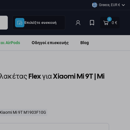
Greece, EUR €
0
0 €
Επιλέξτε συσκευή
ι AirPods
Οδηγοί επισκευής
Blog
ακέτας Flex για Xiaomi Mi 9T | Mi
Xiaomi Mi 9T M1903F10G