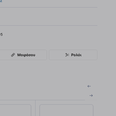
G
95
Μοιράσου
Ρολόι