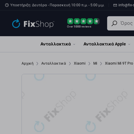
Παράβλεψη στο κύριο περιεχόμενο
Υποστήριξη: Δευτέρα - Παρασκευή 10:00 π.μ. - 5:00 μ.μ.
info@fix-
Over
1000
reviews
Ανταλλακτικά
Ανταλλακτικά Apple
Αρχική
Ανταλλακτικά
Xiaomi
Mi
Xiaomi Mi 9T Pr