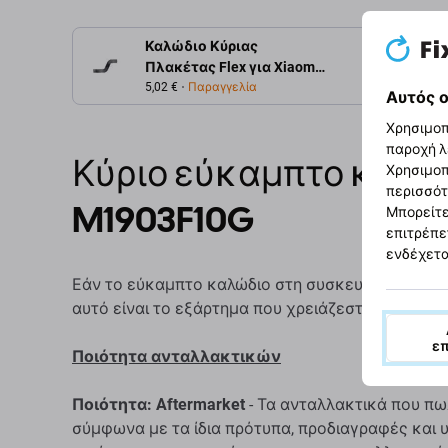
Καλώδιο Κύριας
Περιγρ
Πλακέτας Flex για Xiaomi
Mi 9T | Mi 9T Pro
5,02 €
Παραγγελία
Αυτός ο
Χρησιμοπ
παροχή λ
Κύριο εύκαμπτο καλώδι
Χρησιμοπ
περισσότ
M1903F10G
Μπορείτε
επιτρέπε
ενδέχετα
Εάν το εύκαμπτο καλώδιο στη συσκευή σας Xiaom
αυτό είναι το εξάρτημα που χρειάζεστε για να ε
ε
Ποιότητα ανταλλακτικών
Ποιότητα: Aftermarket
- Τα ανταλλακτικά που πω
σύμφωνα με τα ίδια πρότυπα, προδιαγραφές και υ