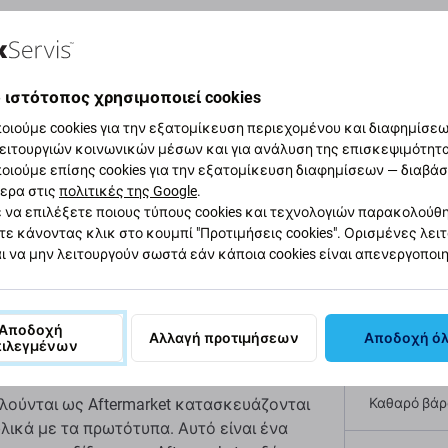
αφή και προδιαγραφές
Ποιότητα
Αποστολές και επιστ
 ιστότοπος χρησιμοποιεί cookies
οιούμε cookies για την εξατομίκευση περιεχομένου και διαφημίσεων
ειτουργιών κοινωνικών μέσων και για ανάλυση της επισκεψιμότητ
ο για Xiaomi Mi 9T
οιούμε επίσης cookies για την εξατομίκευση διαφημίσεων — διαβά
Προδι
ερα στις
πολιτικές της Google
.
 να επιλέξετε ποιους τύπους cookies και τεχνολογιών παρακολούθ
τε κάνοντας κλικ στο κουμπί "Προτιμήσεις cookies". Ορισμένες λει
Τύπος συσ
ι να μην λειτουργούν σωστά εάν κάποια cookies είναι απενεργοποι
i Mi 9T M1903F10G είναι κατεστραμμένο,
Κατηγορία
παναφέρετε τη συσκευή σας σε λειτουργία.
Αποδοχή
Αλλαγή προτιμήσεων
Αποδοχή ό
πιλεγμένων
Πρωτοτυπί
λούνται ως Aftermarket κατασκευάζονται
Καθαρό βάρο
λικά με τα πρωτότυπα. Αυτό είναι ένα