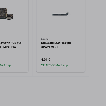
Xiaomi
Xiaomi
ρτισης PCB για
Καλώδιο LCD Flex για
Μπατα
T | Mi 9T Pro
Xiaomi Mi 9T
Pro, 
4,01 €
10,06
Α 1 τεμ
ΣΕ ΑΠΌΘΕΜΑ 3 τεμ
Σε α
οσθήκη στο
Προσθήκη στο
καλάθι
καλάθι