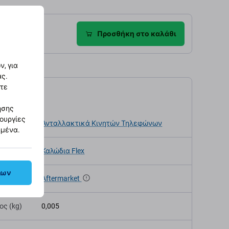
ροφές
Προσθήκη στο καλάθι
, για
ας.
στε
αγραφές
ησης
τουργίες
κευής
Ανταλλακτικά Κινητών Τηλεφώνων
ημένα.
Καλώδια Flex
λων
α
Aftermarket
ς (kg)
0,005