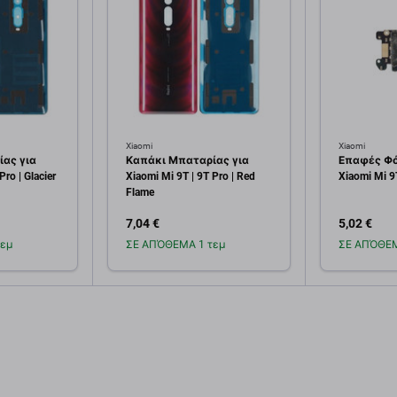
Xiaomi
Xiaomi
ας για
Καπάκι Μπαταρίας για
Επαφές Φό
Pro | Glacier
Xiaomi Mi 9T | 9T Pro | Red
Xiaomi Mi 9
Flame
7,04 €
5,02 €
εμ
ΣΕ ΑΠΌΘΕΜΑ 1 τεμ
ΣΕ ΑΠΌΘΕΜ
κη στο
Προσθήκη στο
Πρ
άθι
καλάθι