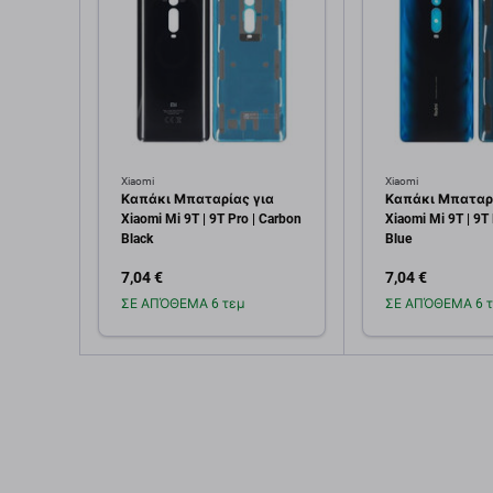
Xiaomi
Xiaomi
Καπάκι Μπαταρίας για
Καπάκι Μπαταρί
Xiaomi Mi 9T | 9T Pro | Carbon
Xiaomi Mi 9T | 9T 
Black
Blue
7,04 €
7,04 €
ΣΕ ΑΠΌΘΕΜΑ 6 τεμ
ΣΕ ΑΠΌΘΕΜΑ 6 τ
Προσθήκη στο
Προσθή
καλάθι
καλ