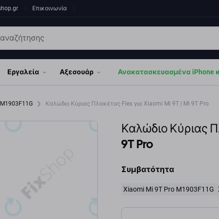
shop.gr
Επικοινωνία
Εργαλεία
Αξεσουάρ
Ανακατασκευασμένα iPhone κα
o M1903F11G
Καλώδιο Κύριας Πλακέτας Flex για Xiaomi Mi 9T | Mi 9T Pro
Καλώδιο Κύριας Πλ
9T Pro
Συμβατότητα
Xiaomi Mi 9T Pro M1903F11G