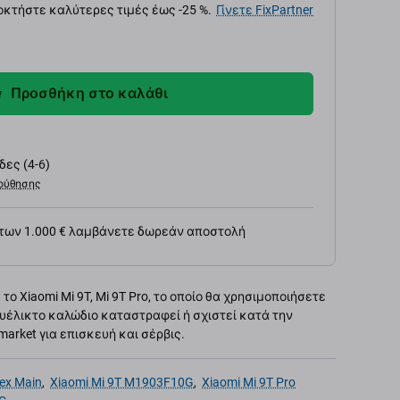
κτήστε καλύτερες τιμές έως -25 %.
Γίνετε FixPartner
Προσθήκη στο καλάθι
ες (4-6)
ούθησης
 των 1.000 € λαμβάνετε δωρεάν αποστολή
το Xiaomi Mi 9T, Mi 9T Pro, το οποίο θα χρησιμοποιήσετε
υέλικτο καλώδιο καταστραφεί ή σχιστεί κατά την
market για επισκευή και σέρβις.
ex Main
,
Xiaomi Mi 9T M1903F10G
,
Xiaomi Mi 9T Pro