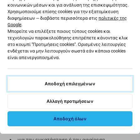
Ποιότητα ανταλλακτικού
κοινωνικών μέσων και για ανάλυση της επισκεψιμότητας.
Χρησιμοποιούμε επίσης cookies για την εξατομίκευση
διαφημίσεων — διαβάστε περισσότερα στις
πολιτικές της
Aftermarket:
Αυτό το ανταλλακτικό κατασκευάζεται
Google
.
από ανεξάρτητο κατασκευαστή ως εναλλακτική
Μπορείτε να επιλέξετε ποιους τύπους cookies και
λύση στο αρχικό εξάρτημα. Έχει σχεδιαστεί ώστε να
τεχνολογιών παρακολούθησης επιτρέπετε κάνοντας κλικ
εφαρμόζει και να λειτουργεί σωστά σε συμβατή
στο κουμπί "Προτιμήσεις cookies". Ορισμένες λειτουργίες
ενδέχεται να μην λειτουργούν σωστά εάν κάποια cookies
συσκευή. Σε σύγκριση με το αρχικό ανταλλακτικό,
είναι απενεργοποιημένα.
ενδέχεται να υπάρχουν μικρές διαφορές στην
εμφάνιση, την κατασκευή ή την απόδοση.
Εγκατάσταση και συστάσεις:
Αποδοχή επιλεγμένων
κατά τον χειρισμό, μην λυγίζετε το καλώδιο flex
Αλλαγή προτιμήσεων
σε οξεία γωνία
πριν από την τελική συναρμολόγηση, ελέγξτε τη
Αποδοχή όλων
μηχανική και ηλεκτρονική λειτουργία του
πλήκτρου
για την εγκατάσταση ή την αφαίρεση