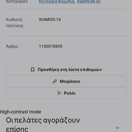
Κατηγορίες
Κεντρικά Κουμπιά
,
Xiaomi Mi 5s
Κωδικός
XIAMI5S-14
ταύτισης
Άρθρο
1100018859
Προσθήκη στη λίστα επιθυμιών
Μοιράσου
Ρολόι
High-contrast mode
Οι πελάτες αγοράζουν
επίσης