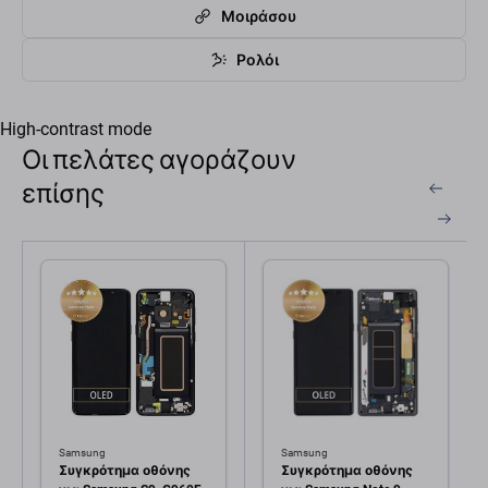
Μοιράσου
Ρολόι
High-contrast mode
Οι πελάτες αγοράζουν
επίσης
Samsung
Samsung
Συγκρότημα οθόνης
Συγκρότημα οθόνης