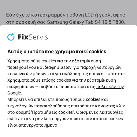
Εάν έχετε κατεστραμμένη οθόνη LCD ή γυαλί αφής
στη συσκευή σας Samsung Galaxy Tab S4 10.5 T830,
T835 , αυτό είναι το εξάρτημα που χρειάζεστε για να
επαναφέρετε τη συσκευή σας σε πλήρη λειτουργία.
Αυτός ο ιστότοπος χρησιμοποιεί cookies
Αυτό το σετ περιέχει:
Χρησιμοποιούμε cookies για την εξατομίκευση
Οθόνη LCD
περιεχομένου και διαφημίσεων, για παροχή λειτουργιών
κοινωνικών μέσων και για ανάλυση της επισκεψιμότητας.
Γυαλί αφής
Χρησιμοποιούμε επίσης cookies για την εξατομίκευση
Μεσαίο πλαίσιο
διαφημίσεων — διαβάστε περισσότερα στις
πολιτικές της
Google
.
Μπορείτε να επιλέξετε ποιους τύπους cookies και
Ποιότητα ανταλλακτικών
τεχνολογιών παρακολούθησης επιτρέπετε κάνοντας κλικ
στο κουμπί "Προτιμήσεις cookies". Ορισμένες λειτουργίες
Ποιότητα: Original Service Pack
- η οθόνη είναι ένα
ενδέχεται να μην λειτουργούν σωστά εάν κάποια cookies
γνήσιο ανταλλακτικό, δηλαδή παρέχεται από τον
είναι απενεργοποιημένα.
κατασκευαστή της συσκευής Samsung. Η οθόνη είναι
της υψηλότερης δυνατής ποιότητας στην αγορά και