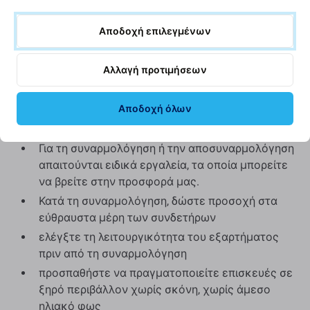
είναι 100% πανομοιότυπη με αυτήν που υπάρχει στη
Αποδοχή επιλεγμένων
συσκευή από το εργοστάσιο. Για να μάθετε
περισσότερα σχετικά με την ποιότητα, διαβάστε το
ιστολόγιό μας όπου εστιάζουμε στην ποιότητα με
Αλλαγή προτιμήσεων
περισσότερες λεπτομέρειες.
Αποδοχή όλων
Συναρμολόγηση και συμβουλές:
Για τη συναρμολόγηση ή την αποσυναρμολόγηση
απαιτούνται ειδικά εργαλεία, τα οποία μπορείτε
να βρείτε στην προσφορά μας.
Κατά τη συναρμολόγηση, δώστε προσοχή στα
εύθραυστα μέρη των συνδετήρων
ελέγξτε τη λειτουργικότητα του εξαρτήματος
πριν από τη συναρμολόγηση
προσπαθήστε να πραγματοποιείτε επισκευές σε
ξηρό περιβάλλον χωρίς σκόνη, χωρίς άμεσο
ηλιακό φως