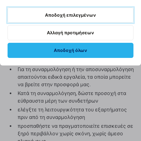
παραδίδεται ως Aftermarket ενδέχεται (σε ​​σπάνιες
περιπτώσεις) να έχει ελάχιστες διακυμάνσεις στη
Αποδοχή επιλεγμένων
λειτουργικότητα, την ποιότητα ή την εμφάνιση. Για να
μάθετε περισσότερα σχετικά με την ποιότητα,
διαβάστε το ιστολόγιό μας όπου εστιάζουμε στην
Αλλαγή προτιμήσεων
ποιότητα με περισσότερες λεπτομέρειες.
Αποδοχή όλων
Συναρμολόγηση και συμβουλές:
Για τη συναρμολόγηση ή την αποσυναρμολόγηση
απαιτούνται ειδικά εργαλεία, τα οποία μπορείτε
να βρείτε στην προσφορά μας.
Κατά τη συναρμολόγηση, δώστε προσοχή στα
εύθραυστα μέρη των συνδετήρων
ελέγξτε τη λειτουργικότητα του εξαρτήματος
πριν από τη συναρμολόγηση
προσπαθήστε να πραγματοποιείτε επισκευές σε
ξηρό περιβάλλον χωρίς σκόνη, χωρίς άμεσο