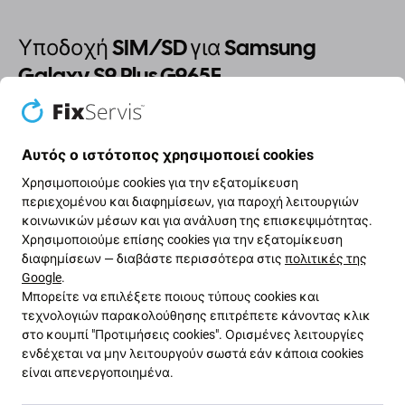
Υποδοχή SIM/SD για Samsung
Galaxy S9 Plus G965F
Εάν χάσατε ή καταστράφηκε η
υποδοχή SIM / SD
στη
συσκευή σας Samsung Galaxy S9 Plus G965F , αυτό
Αυτός ο ιστότοπος χρησιμοποιεί cookies
είναι το εξάρτημα
που χρειάζεστε
για να
Χρησιμοποιούμε cookies για την εξατομίκευση
επαναφέρετε τη συσκευή σας σε λειτουργία χωρίς
περιεχομένου και διαφημίσεων, για παροχή λειτουργιών
ζημιά.
κοινωνικών μέσων και για ανάλυση της επισκεψιμότητας.
Χρησιμοποιούμε επίσης cookies για την εξατομίκευση
Ποιότητα ανταλλακτικών
διαφημίσεων — διαβάστε περισσότερα στις
πολιτικές της
Google
.
Μπορείτε να επιλέξετε ποιους τύπους cookies και
Ποιότητα: Aftermarket
- Τα ανταλλακτικά που
τεχνολογιών παρακολούθησης επιτρέπετε κάνοντας κλικ
πωλούνται ως Aftermarket κατασκευάζονται
στο κουμπί "Προτιμήσεις cookies". Ορισμένες λειτουργίες
σύμφωνα με τα ίδια πρότυπα, προδιαγραφές και
ενδέχεται να μην λειτουργούν σωστά εάν κάποια cookies
υλικά με τα πρωτότυπα. Αυτό είναι ένα αντίγραφο
είναι απενεργοποιημένα.
του πρωτότυπου και το ανταλλακτικό που