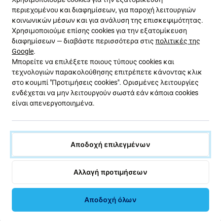
Ποιότητα: Aftermarket
- Τα ανταλλακτικά που
περιεχομένου και διαφημίσεων, για παροχή λειτουργιών
πωλούνται ως Aftermarket κατασκευάζονται με τα
κοινωνικών μέσων και για ανάλυση της επισκεψιμότητας.
ίδια πρότυπα, προδιαγραφές και υλικά με το γνήσιο.
Χρησιμοποιούμε επίσης cookies για την εξατομίκευση
Αυτό είναι αντίγραφο του πρωτοτύπου και το
διαφημίσεων — διαβάστε περισσότερα στις
πολιτικές της
ανταλλακτικό που παραδίδεται ως Aftermarket μπορεί
Google
.
Μπορείτε να επιλέξετε ποιους τύπους cookies και
(σε σπάνιες περιπτώσεις) να έχει ελάχιστες
τεχνολογιών παρακολούθησης επιτρέπετε κάνοντας κλικ
διακυμάνσεις στη λειτουργικότητα, την ποιότητα ή
στο κουμπί "Προτιμήσεις cookies". Ορισμένες λειτουργίες
την εμφάνιση. Για να μάθετε περισσότερα σχετικά με
ενδέχεται να μην λειτουργούν σωστά εάν κάποια cookies
την ποιότητα, διαβάστε το ιστολόγιό μας όπου
είναι απενεργοποιημένα.
εστιάζουμε στην ποιότητα με περισσότερες
λεπτομέρειες.
Αποδοχή επιλεγμένων
Συναρμολόγηση και συμβουλές:
Για τη συναρμολόγηση ή την αποσυναρμολόγηση
Αλλαγή προτιμήσεων
απαιτούνται ειδικά εργαλεία, τα οποία μπορείτε
να βρείτε στην προσφορά μας
Αποδοχή όλων
κατά τη συναρμολόγηση, δώστε προσοχή στα
εύθραυστα μέρη των συνδετήρων