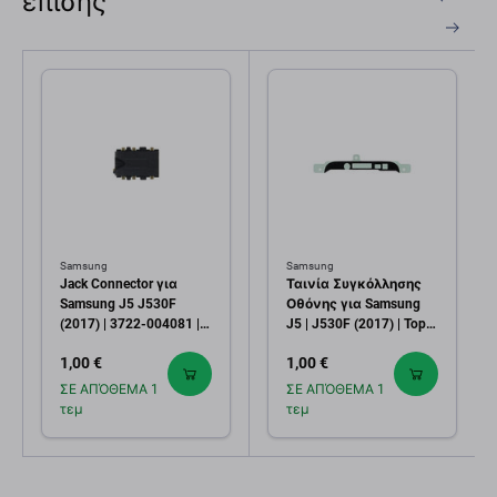
επίσης
Samsung
Samsung
Jack Connector για
Ταινία Συγκόλλησης
Samsung J5 J530F
Οθόνης για Samsung
(2017) | 3722-004081 |
J5 | J530F (2017) | Top |
Genuine Service Pack
GH02-14894A | Genuine
1,00 €
1,00 €
Service Pack
ΣΕ ΑΠΌΘΕΜΑ 1
ΣΕ ΑΠΌΘΕΜΑ 1
τεμ
τεμ