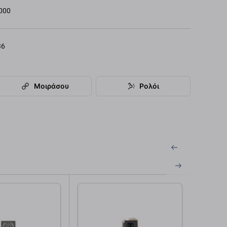
000
36
Μοιράσου
Ρολόι