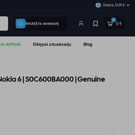
Greece, EUR €
0
0 €
Επιλέξτε συσκευή
ι AirPods
Οδηγοί επισκευής
Blog
okia 6 | S0C600BA000 | Genuine