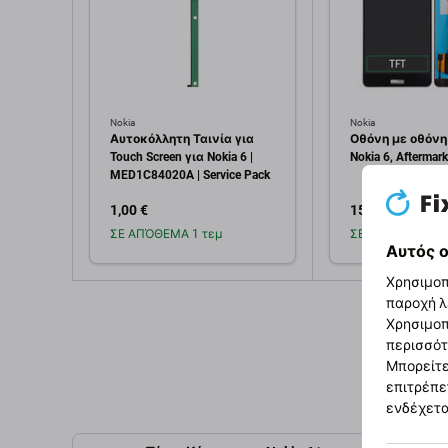
Nokia
Nokia
Αυτοκόλλητη Ταινία για
Οθόνη με οθόνη
Touch Screen για Nokia 6 |
Nokia 6, Aftermark
MED1C84020A | Service Pack
1,00 €
15,10 €
ΣΕ ΑΠΌΘΕΜΑ 1 τεμ
ΣΕ ΑΠΌΘΕΜΑ 4 τ
Αυτός ο
Χρησιμοπ
Προσθήκη στο
Προσθή
παροχή λ
καλάθι
καλ
Χρησιμοπ
περισσότ
Μπορείτε
επιτρέπε
ενδέχετα