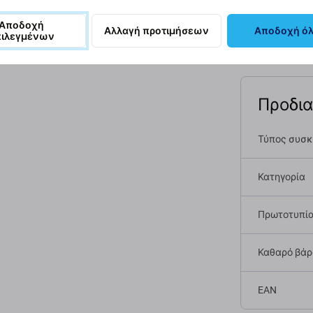
αφή και προδιαγραφές
Ποιότητα
Αποστολές και επιστ
Αποδοχή
Αλλαγή προτιμήσεων
Αποδοχή ό
πιλεγμένων
Προδι
Τύπος συσ
Κατηγορία
Πρωτοτυπί
Καθαρό βάρο
EAN