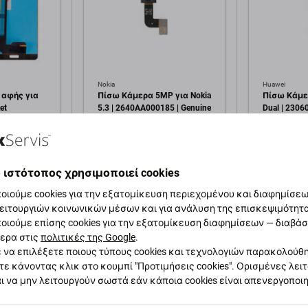
Nokia
Huawei
 αφής για
Πίσω Κάμερα 5MP για Nokia
Πίσω Κάμερ
et
5.3 | 2640AA000185 | Genuine
Dual | 2306
Service Pack
Service Pac
1,00 €
1,00 €
εμ
ΣΕ ΑΠΌΘΕΜΑ 1 τεμ
ΣΕ ΑΠΌΘΕΜ
 ιστότοπος χρησιμοποιεί cookies
οιούμε cookies για την εξατομίκευση περιεχομένου και διαφημίσεων
κη στο
Προσθήκη στο
Πρ
ειτουργιών κοινωνικών μέσων και για ανάλυση της επισκεψιμότητ
άθι
καλάθι
οιούμε επίσης cookies για την εξατομίκευση διαφημίσεων — διαβά
ερα στις
πολιτικές της Google
.
 να επιλέξετε ποιους τύπους cookies και τεχνολογιών παρακολούθ
τε κάνοντας κλικ στο κουμπί "Προτιμήσεις cookies". Ορισμένες λει
ι να μην λειτουργούν σωστά εάν κάποια cookies είναι απενεργοποι