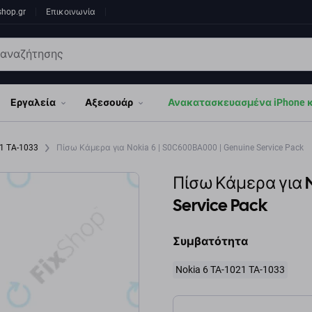
shop.gr
Επικοινωνία
Εργαλεία
Αξεσουάρ
Ανακατασκευασμένα iPhone κα
21 TA-1033
Πίσω Κάμερα για Nokia 6 | S0C600BA000 | Genuine Service Pack
Πίσω Κάμερα για N
Service Pack
Συμβατότητα
Nokia 6 TA-1021 TA-1033