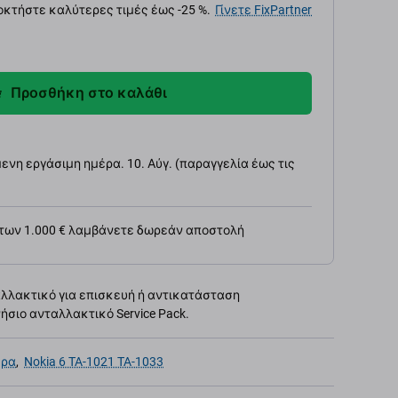
κτήστε καλύτερες τιμές έως -25 %.
Γίνετε FixPartner
Προσθήκη στο καλάθι
νη εργάσιμη ημέρα. 10. Αύγ. (παραγγελία έως τις
 των 1.000 € λαμβάνετε δωρεάν αποστολή
αλλακτικό για επισκευή ή αντικατάσταση
σιο ανταλλακτικό Service Pack.
ερα
,
Nokia 6 TA-1021 TA-1033