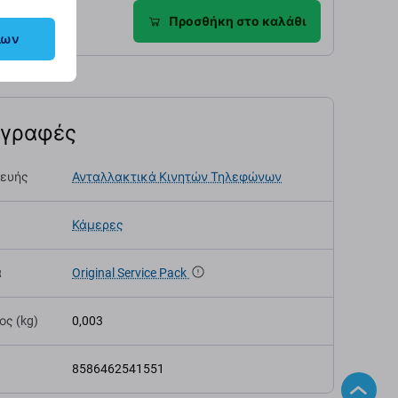
ροφές
Προσθήκη στο καλάθι
λων
αγραφές
κευής
Ανταλλακτικά Κινητών Τηλεφώνων
Κάμερες
α
Original Service Pack
ς (kg)
0,003
8586462541551