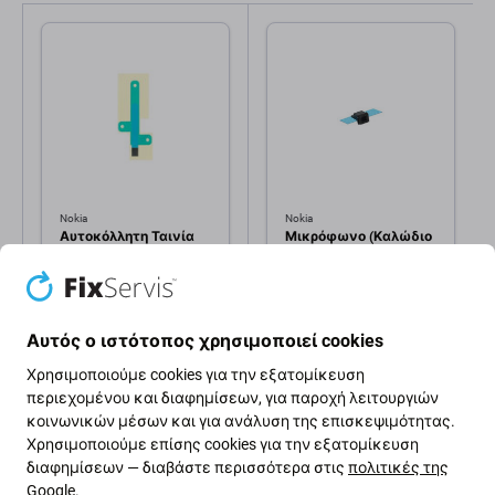
Nokia
Nokia
Αυτοκόλλητη Ταινία
Μικρόφωνο (Καλώδιο
Μπαταρίας για Nokia 5
Flex) για Samsung A3
| MEND184004B | Service
A310F (2016) | A5
Pack
A510F | A7 A710F |
1,00 €
1,00 €
GH59-14572A | Genuine
Service Pack
Αυτός ο ιστότοπος χρησιμοποιεί cookies
ΣΕ ΑΠΌΘΕΜΑ 1
ΣΕ ΑΠΌΘΕΜΑ 1
τεμ
τεμ
Χρησιμοποιούμε cookies για την εξατομίκευση
περιεχομένου και διαφημίσεων, για παροχή λειτουργιών
κοινωνικών μέσων και για ανάλυση της επισκεψιμότητας.
Χρησιμοποιούμε επίσης cookies για την εξατομίκευση
διαφημίσεων — διαβάστε περισσότερα στις
πολιτικές της
Google
.