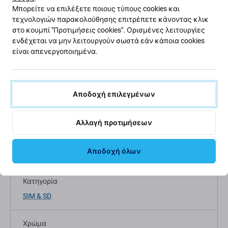
Μπορείτε να επιλέξετε ποιους τύπους cookies και
τεχνολογιών παρακολούθησης επιτρέπετε κάνοντας κλικ
στο κουμπί "Προτιμήσεις cookies". Ορισμένες λειτουργίες
Περιγραφή και προδιαγραφές
Ποιότητα
Αποστολές και επι
ενδέχεται να μην λειτουργούν σωστά εάν κάποια cookies
είναι απενεργοποιημένα.
Αποδοχή επιλεγμένων
Προδιαγραφές
Αλλαγή προτιμήσεων
Τύπος συσκευής
Αποδοχή όλων
Ανταλλακτικά Κινητών Τηλεφώνων
Κατηγορία
SIM & SD
Χρώμα