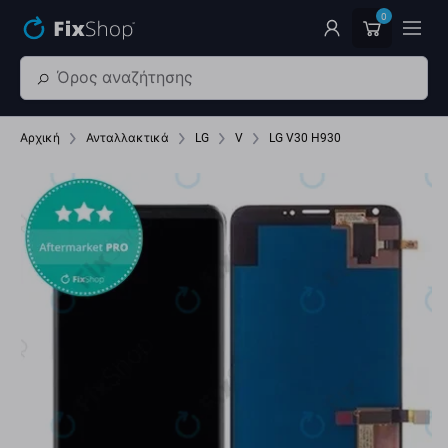
Παράβλεψη στο κύριο περιεχόμενο
0
Αρχική
Ανταλλακτικά
LG
V
LG V30 H930