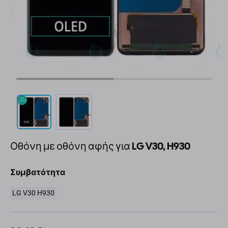
Οθόνη με οθόνη αφής για LG V30, H930
Συμβατότητα
LG V30 H930