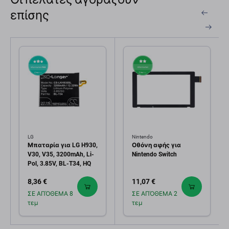
επίσης
LG
Nintendo
Μπαταρία για LG H930,
Οθόνη αφής για
V30, V35, 3200mAh, Li-
Nintendo Switch
Pol, 3.85V, BL-T34, HQ
8,36 €
11,07 €
ΣΕ ΑΠΌΘΕΜΑ 8
ΣΕ ΑΠΌΘΕΜΑ 2
τεμ
τεμ