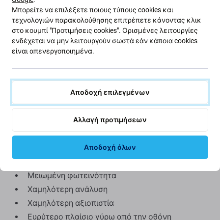
Μπορείτε να επιλέξετε ποιους τύπους cookies και
Υποστηρίζει πάντα την οθόνη*
τεχνολογιών παρακολούθησης επιτρέπετε κάνοντας κλικ
Χαμηλότερη κατανάλωση μπαταρίας σε
στο κουμπί "Προτιμήσεις cookies". Ορισμένες λειτουργίες
σύγκριση με μια οθόνη TFT Aftermarket
ενδέχεται να μην λειτουργούν σωστά εάν κάποια cookies
Χαμηλή τιμή
είναι απενεργοποιημένα.
*Αυτό ισχύει μόνο εάν η αρχική σας οθόνη που ήταν
στη συσκευή από το εργοστάσιο χρησιμοποιεί
Αποδοχή επιλεγμένων
τεχνολογία OLED.
Αλλαγή προτιμήσεων
Μειονεκτήματα:
Αποδοχή όλων
Μικρότερος χώρος προβολής
Ελαφρώς ψηλότερο κάτω άκρο
Μειωμένη φωτεινότητα
Χαμηλότερη ανάλυση
Χαμηλότερη αξιοπιστία
Ευρύτερο πλαίσιο γύρω από την οθόνη