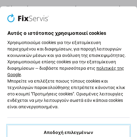
Πότε πρέπει να αντικαταστήσετε την μπαταρία;
η μπαταρία είναι φουσκωμένη
η συσκευή αποφορτίζεται γρήγορα
Αυτός ο ιστότοπος χρησιμοποιεί cookies
η συσκευή υπερθερμαίνεται
Χρησιμοποιούμε cookies για την εξατομίκευση
η συσκευή δεν μπορεί να φορτιστεί στο 100%
περιεχομένου και διαφημίσεων, για παροχή λειτουργιών
κοινωνικών μέσων και για ανάλυση της επισκεψιμότητας.
η συσκευή δεν υποδεικνύει σωστά την
Χρησιμοποιούμε επίσης cookies για την εξατομίκευση
κατάσταση της μπαταρίας
διαφημίσεων — διαβάστε περισσότερα στις
πολιτικές της
Google
.
Ποιότητα ανταλλακτικών
Μπορείτε να επιλέξετε ποιους τύπους cookies και
τεχνολογιών παρακολούθησης επιτρέπετε κάνοντας κλικ
στο κουμπί "Προτιμήσεις cookies". Ορισμένες λειτουργίες
Ποιότητα: Aftermarket
- Τα ανταλλακτικά που
ενδέχεται να μην λειτουργούν σωστά εάν κάποια cookies
πωλούνται ως Aftermarket κατασκευάζονται με τα
είναι απενεργοποιημένα.
ίδια πρότυπα, προδιαγραφές και υλικά με το γνήσιο.
Αυτό είναι αντίγραφο του πρωτοτύπου και το
ανταλλακτικό που παραδίδεται ως Aftermarket μπορεί
(σε σπάνιες περιπτώσεις) να έχει ελάχιστες
Αποδοχή επιλεγμένων