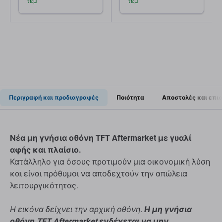
τεμ
τεμ
24022157, 24022368,
3000mAh
24022333, 24022376,
3000mAh,
Περιγραφή και προδιαγραφές
Ποιότητα
Αποστολές και επι
Νέα μη γνήσια οθόνη TFT Aftermarket με γυαλί
αφής και πλαίσιο.
Κατάλληλο για όσους προτιμούν μια οικονομική λύση
και είναι πρόθυμοι να αποδεχτούν την απώλεια
λειτουργικότητας.
Η εικόνα δείχνει την αρχική οθόνη.
Η μη γνήσια
οθόνη TFT Aftermarket ενδέχεται να μην