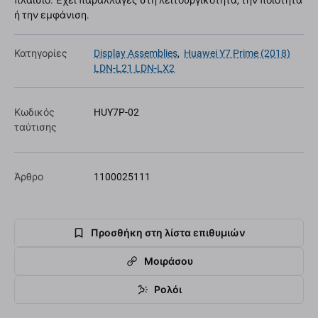
πλαίσιο. Έχει παραλλαγές στη λειτουργικότητα, την ποιότητα
ή την εμφάνιση.
Κατηγορίες
Display Assemblies
,
Huawei Y7 Prime (2018)
LDN-L21 LDN-LX2
Κωδικός
HUY7P-02
ταύτισης
Άρθρο
1100025111
Προσθήκη στη λίστα επιθυμιών
Μοιράσου
Ρολόι