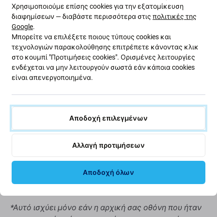
Χρησιμοποιούμε επίσης cookies για την εξατομίκευση
Μειονεκτήματα:
διαφημίσεων — διαβάστε περισσότερα στις
πολιτικές της
Google
.
Μικρότερος χώρος προβολής
Μπορείτε να επιλέξετε ποιους τύπους cookies και
τεχνολογιών παρακολούθησης επιτρέπετε κάνοντας κλικ
Ελαφρώς ψηλότερο κάτω άκρο
στο κουμπί "Προτιμήσεις cookies". Ορισμένες λειτουργίες
Δεν είναι δυνατή η εμφάνιση αληθινού μαύρου
ενδέχεται να μην λειτουργούν σωστά εάν κάποια cookies
Μειωμένη φωτεινότητα
είναι απενεργοποιημένα.
Χαμηλότερη ανάλυση
Χαμηλότερη αξιοπιστία
Ευρύτερο πλαίσιο γύρω από την οθόνη
Αποδοχή επιλεγμένων
Δεν υποστηρίζει το Allways on display*
Υψηλότερη κατανάλωση μπαταρίας σε σύγκριση
Αλλαγή προτιμήσεων
με το Aftermarket PRO και την αρχική οθόνη*
Πιο παχύ πάνελ οθόνης σε σύγκριση με το
Αποδοχή όλων
Aftermarket PRO και την αρχική οθόνη*
*Αυτό ισχύει μόνο εάν η αρχική σας οθόνη που ήταν