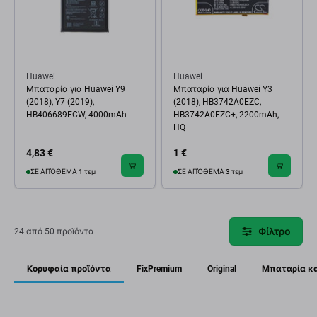
Huawei
Huawei
Μπαταρία για Huawei Y9
Μπαταρία για Huawei Y3
(2018), Y7 (2019),
(2018), HB3742A0EZC,
HB406689ECW, 4000mAh
HB3742A0EZC+, 2200mAh,
HQ
4,83 €
1 €
ΣΕ ΑΠΌΘΕΜΑ 1 τεμ
ΣΕ ΑΠΌΘΕΜΑ 3 τεμ
Φίλτρο
24 από 50 προϊόντα
Κορυφαία προϊόντα
FixPremium
Original
Μπαταρία κα