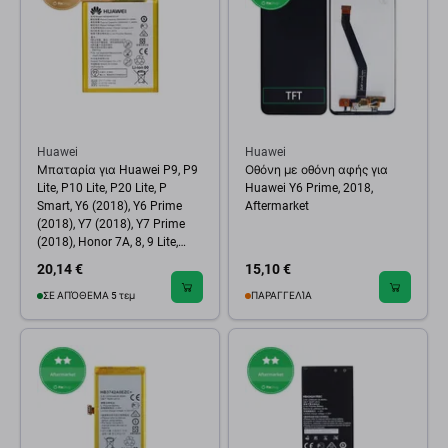
Huawei
Huawei
Μπαταρία για Huawei P9, P9
Οθόνη με οθόνη αφής για
Lite, P10 Lite, P20 Lite, P
Huawei Y6 Prime, 2018,
Smart, Y6 (2018), Y6 Prime
Aftermarket
(2018), Y7 (2018), Y7 Prime
(2018), Honor 7A, 8, 9 Lite,
HB366481ECW, 24022157,
20,14 €
15,10 €
24022368, 24022333,
24022376, 3000mAh,
ΣΕ ΑΠΌΘΕΜΑ 5 τεμ
ΠΑΡΑΓΓΕΛΊΑ