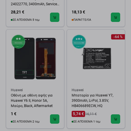
24022770, 3400mAh, Service
Pack
28,21 €
18,13 €
ΣΕ ΑΠΌΘΕΜΑ 5 τεμ
ΠΑΡΑΓΓΕΛΊΑ
-64 %
Huawei
Huawei
Οθόνη με οθόνη αφής για
Μπαταρία για Huawei Y7,
Huawei Y6 II, Honor 5A,
3900mAh, Li-Pol, 3.85V,
Μαύρο, Black, Aftermarket
HB406689ECW, HQ
1 €
5,74 €
16,11 €
ΣΕ ΑΠΌΘΕΜΑ 2 τεμ
ΣΕ ΑΠΌΘΕΜΑ 1 τεμ