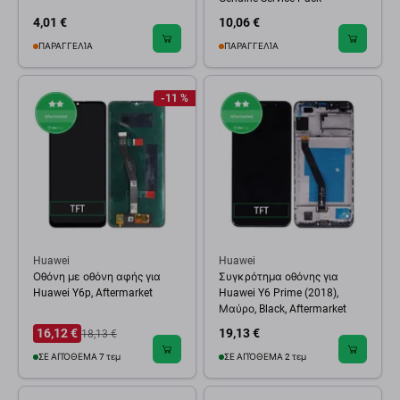
4,01 €
10,06 €
ΠΑΡΑΓΓΕΛΊΑ
ΠΑΡΑΓΓΕΛΊΑ
-11 %
Huawei
Huawei
Οθόνη με οθόνη αφής για
Συγκρότημα οθόνης για
Huawei Y6p, Aftermarket
Huawei Y6 Prime (2018),
Μαύρο, Black, Aftermarket
16,12 €
19,13 €
18,13 €
ΣΕ ΑΠΌΘΕΜΑ 7 τεμ
ΣΕ ΑΠΌΘΕΜΑ 2 τεμ