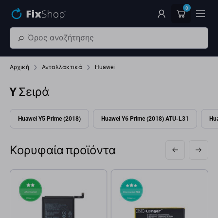
Παράβλεψη στο κύριο περιεχόμενο
0
Αρχική
Ανταλλακτικά
Huawei
Y Σειρά
Huawei Y5 Prime (2018)
Huawei Y6 Prime (2018) ATU-L31
Hu
Κορυφαία προϊόντα