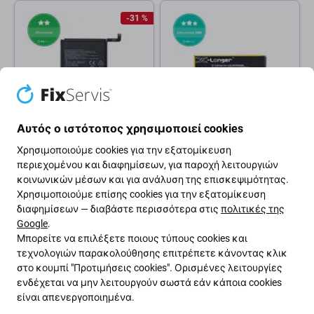
-31 %
Αυτός ο ιστότοπος χρησιμοποιεί cookies
Huawei
Huawei
Χρησιμοποιούμε cookies για την εξατομίκευση
Μπαταρία για Huawei Y9
Μπαταρία για Huawei Y3
περιεχομένου και διαφημίσεων, για παροχή λειτουργιών
(2018), Y7 (2019),
(2018), HB3742A0EZC,
κοινωνικών μέσων και για ανάλυση της επισκεψιμότητας.
HB406689ECW, 4000mAh
HB3742A0EZC+, 2200mAh,
Χρησιμοποιούμε επίσης cookies για την εξατομίκευση
HQ
διαφημίσεων — διαβάστε περισσότερα στις
πολιτικές της
4,83 €
1 €
7,04 €
Google
.
ΣΕ ΑΠΌΘΕΜΑ 1 τεμ
ΣΕ ΑΠΌΘΕΜΑ 3 τεμ
Μπορείτε να επιλέξετε ποιους τύπους cookies και
τεχνολογιών παρακολούθησης επιτρέπετε κάνοντας κλικ
στο κουμπί "Προτιμήσεις cookies". Ορισμένες λειτουργίες
ενδέχεται να μην λειτουργούν σωστά εάν κάποια cookies
είναι απενεργοποιημένα.