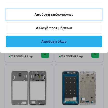
Αποδοχή επιλεγμένων
Αλλαγή προτιμήσεων
Huawei
Huawei
Πίσω Κάμερα για Huawei Y7
Ηχείο για Huawei Y7 Dual |
Dual | 23060237 | Genuine
22020262 | Genuine Service
Αποδοχή όλων
Service Pack
Pack
1 €
1 €
ΣΕ ΑΠΌΘΕΜΑ 1 τεμ
ΣΕ ΑΠΌΘΕΜΑ 1 τεμ