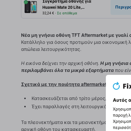
Συγκρότημα οθόνης για
Περιγρ
Huawei Mate 20 Lite,
Μαύρο, Black, Aftermarket
32,24 €
Σε απόθεμα
Νέα μη γνήσια οθόνη TFT Aftermarket με γυαλί 
Κατάλληλο για όσους προτιμούν μια οικονομική λ
απώλεια λειτουργικότητας.
Η εικόνα δείχνει την αρχική οθόνη.
Η μη γνήσια 
περιλαμβάνει όλα τα μικρά εξαρτήματα
που είν
Σχετικά με την ποιότητα aftermarket
Κατασκευάζεται από τρίτο μέρος, όχι απευθ
Αυτός ο
Έχει παραλλαγές στη λειτουργικότητα, την π
Χρησιμοπ
παροχή λ
Χρησιμοπ
Τα πλεονεκτήματα και τα μειονεκτήματα που αν
περισσότ
αρχική οθόνη του κατασκευαστή.