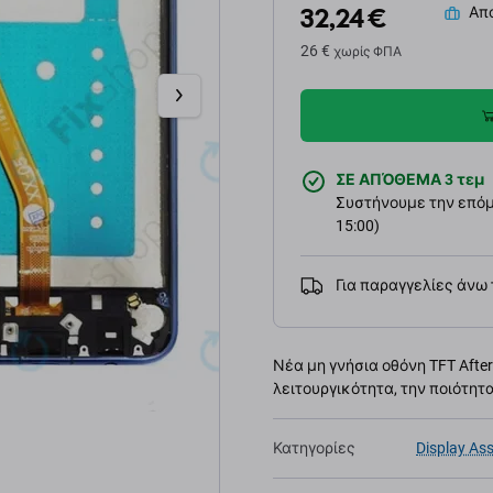
32,24 €
Απο
26 €
χωρίς ΦΠΑ
ΣΕ ΑΠΌΘΕΜΑ 3 τεμ
Συστήνουμε την επόμε
15:00)
Για παραγγελίες άνω
Νέα μη γνήσια οθόνη TFT Afte
λειτουργικότητα, την ποιότητ
Κατηγορίες
Display As