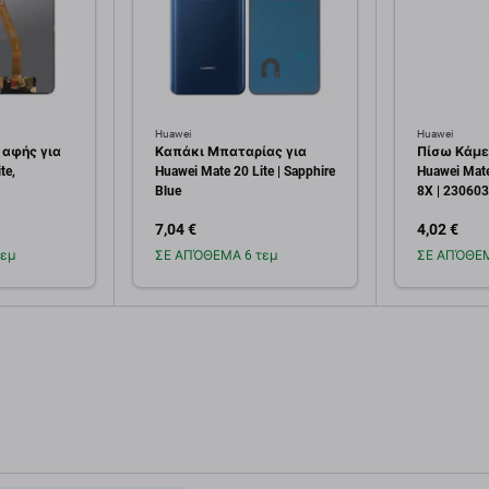
Huawei
Huawei
 αφής για
Καπάκι Μπαταρίας για
Πίσω Κάμε
te,
Huawei Mate 20 Lite | Sapphire
Huawei Mate
Blue
8X | 230603
Service Pac
7,04 €
4,02 €
εμ
ΣΕ ΑΠΌΘΕΜΑ 6 τεμ
ΣΕ ΑΠΌΘΕΜ
κη στο
Προσθήκη στο
Πρ
άθι
καλάθι