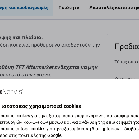
αφή και προδιαγραφές
Ποιότητα
Αποστολές και επιστ
αφής και πλαίσιο.
Προδι
ύση και είναι πρόθυμοι να αποδεχτούν την
Τύπος συσ
οθόνη TFT Aftermarket ενδέχεται να μην
αι ορατά στην εικόνα.
Κατηγορία
Χρώμα
είας από τον κατασκευαστή του εξοπλισμού.
 ιστότοπος χρησιμοποιεί cookies
Πρωτοτυπί
οιότητα ή την εμφάνιση.
οιούμε cookies για την εξατομίκευση περιεχομένου και διαφημίσεων
ειτουργιών κοινωνικών μέσων και για ανάλυση της επισκεψιμότητ
Καθαρό βάρο
οιούμε επίσης cookies για την εξατομίκευση διαφημίσεων — διαβά
αφέρονται παρακάτω συγκρίνονται με την
ερα στις
πολιτικές της Google
.