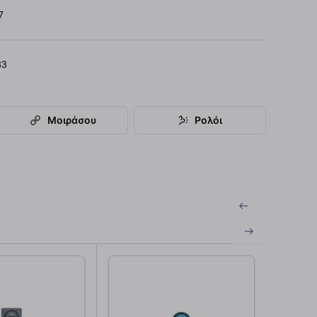
7
83
Μοιράσου
Ρολόι