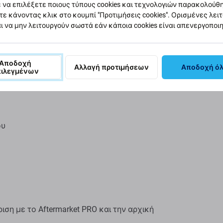
 να επιλέξετε ποιους τύπους cookies και τεχνολογιών παρακολούθ
EAN
τε κάνοντας κλικ στο κουμπί "Προτιμήσεις cookies". Ορισμένες λει
ι να μην λειτουργούν σωστά εάν κάποια cookies είναι απενεργοποι
Αποδοχή
Αλλαγή προτιμήσεων
Αποδοχή ό
πιλεγμένων
ου
η με το Aftermarket PRO και την αρχική