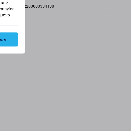
ησης
2200000334138
τουργίες
ημένα.
λων