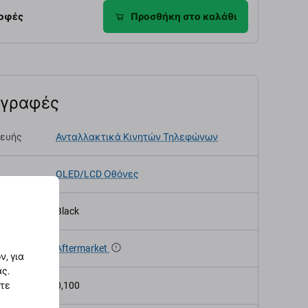
ροφές
Προσθήκη στο καλάθι
αγραφές
κευής
Ανταλλακτικά Κινητών Τηλεφώνων
OLED/LCD Οθόνες
Black
α
Aftermarket
, για
ας.
ς (kg)
0,100
στε