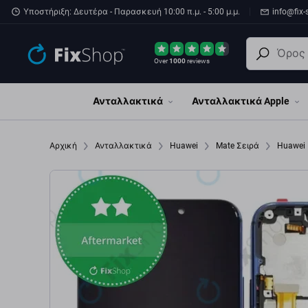
Παράβλεψη στο κύριο περιεχόμενο
Υποστήριξη: Δευτέρα - Παρασκευή 10:00 π.μ. - 5:00 μ.μ.
info@fix-
Over
1000
reviews
Ανταλλακτικά
Ανταλλακτικά Apple
Αρχική
Ανταλλακτικά
Huawei
Mate Σειρά
Huawei 