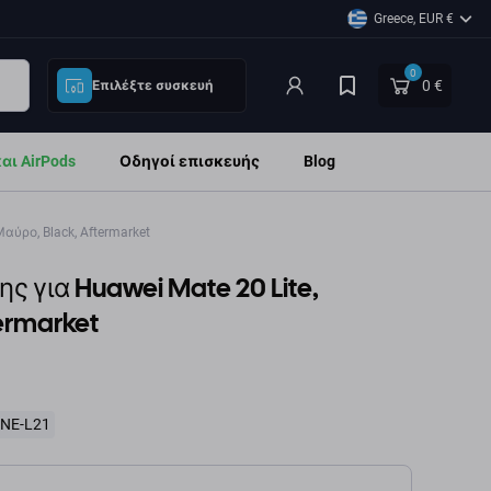
Greece, EUR €
0
0 €
Επιλέξτε συσκευή
ι AirPods
Οδηγοί επισκευής
Blog
αύρο, Black, Aftermarket
 για Huawei Mate 20 Lite,
ermarket
SNE-L21