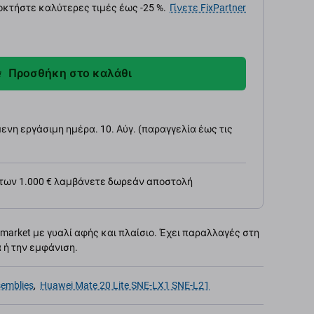
κτήστε καλύτερες τιμές έως -25 %.
Γίνετε FixPartner
Προσθήκη στο καλάθι
νη εργάσιμη ημέρα. 10. Αύγ. (παραγγελία έως τις
 των 1.000 € λαμβάνετε δωρεάν αποστολή
rmarket με γυαλί αφής και πλαίσιο. Έχει παραλλαγές στη
α ή την εμφάνιση.
semblies
,
Huawei Mate 20 Lite SNE-LX1 SNE-L21