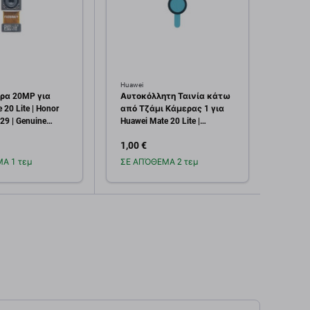
Huawei
Huawei
ρα 20MP για
Αυτοκόλλητη Ταινία κάτω
Αυτο
 20 Lite | Honor
από Τζάμι Κάμερας 1 για
από Τ
29 | Genuine
Huawei Mate 20 Lite |
Huawei
k
51638846 | Service Pack
51638
1,00 €
1,00 
Α 1 τεμ
ΣΕ ΑΠΌΘΕΜΑ 2 τεμ
Σε α
οσθήκη στο
Προσθήκη στο
καλάθι
καλάθι